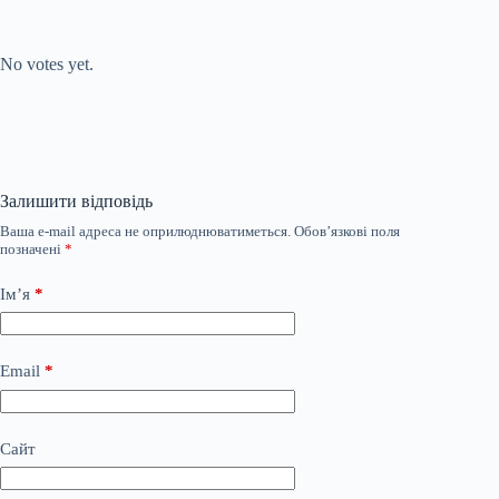
Submit Rating
Rate this item:
No votes yet.
Залишити відповідь
Ваша e-mail адреса не оприлюднюватиметься.
Обов’язкові поля
позначені
*
Ім’я
*
Email
*
Сайт