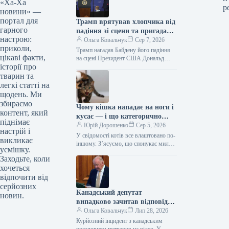
«Ха-Ха
р
новини» —
портал для
Трамп врятував хлопчика від
гарного
падіння зі сцени та пригадав
настрою:
Байдена (відео)
Ольга Ковальчук
Сер 7, 2026
приколи,
Трамп нагадав Байдену його падіння
цікаві факти,
на сцені Президент США Дональд
історії про
Трамп врятував дитину від падіння зі
сцени та обмовився про…
тварин та
легкі статті на
щодень. Ми
збираємо
Чому кішка нападає на ноги і
контент, який
кусає — і що категорично
піднімає
заборонено робити у відповідь
Юрій Дорошенко
Сер 5, 2026
настрій і
У свідомості котів все влаштовано по-
викликає
іншому. З’ясуємо, що спонукає милу
усмішку.
муркотливу істоту перетворюватися на
Заходьте, коли
домашнього бешкетника, і як
хочеться
повернути спокій…
відпочити від
серйозних
Канадський депутат
новин.
випадково зачитав відповідь
від ChatGPT під час промови
Ольга Ковальчук
Лип 28, 2026
(відео)
Курйозний інцидент з канадським