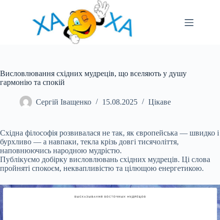
Перейти
до
вмісту
Висловлювання східних мудреців, що вселяють у душу
гармонію та спокій
Сергій Іващенко
15.08.2025
Цікаве
Східна філософія розвивалася не так, як європейська — швидко і
бурхливо — а навпаки, текла крізь довгі тисячоліття,
наповнюючись народною мудрістю.
Публікуємо добірку висловлювань східних мудреців. Ці слова
пройняті спокоєм, неквапливістю та цілющою
енергетикою.