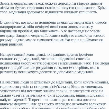
Заняття медитацією також можуть допомогти гіперактивним
дітям позбутися стресових станів та почуття тривожності. Крім
того, медитація допомагає підвищити шкільну успішність.
В даний час ще досить поширена думка, що медитація є чимось
надприродним, ніби невідомі вищі сили допомагають у
вирішенні проблем, що виникають. Але насправді це зовсім
негаразд. Завдяки медитації людина набуває спокою та ясності
розуму – адже саме за наявності таких факторів приймаються
вірні рішення.
На превеликий жаль, деякі, як і раніше, досить іронічно
ставляться до медитації, читаючи найдавніші способи
поліпшення якості життя обманом і марнуванням часу. Такі люди
просто не дійшли ще розуміння того, що їм потрібно, якого
результату вони хочуть досягти за допомогою медитації.
Найчастіше люди звертаються до медитації, коли хочуть кохання,
гарних стосунків та створення сім'ї, стати більш впевненими,
захиститися від негативу, знайти спокій, налаштувати себе на
хвилю удачі та, звичайно ж, бути здоровими, іншими словами –
набути гармонії. Теоретично всього цього можна досягти
шляхом медитації, але для цього необхідно виконати величезну
роботу над собою. Насамперед, слід прийняти і полюбити себе