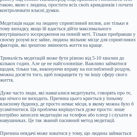
такою, якою є людина, простити всіх своїх кривдників і почати
контролювати власні думки.
Медитація надає на людину сприятливий вплив, але тільки в
тому випадку, якщо їй вдається дійти максимального
внутрішнього зосередження на певній меті. Тільки прибравши у
своєму розумі все зайве, людина звільняє місце для сприятливих
факторів, які зрештою змінюють життя на краще.
Тривалість медитацій може бути різною від 5-10 хвилин до
кількох годин. Але це не найголовніше. Важливо займатися
щодня, тільки так, виконуючи вправу на поглиблений роздум,
можна досягти того, щоб покращити ту чи іншу сферу свого
життя.
Дуже часто люди, які намагалися медитувати, говорять про те,
що нічого не виходить. Причина цього криється у їхньому
власному будинку, де просто немає місця, в якому можна було б
усамітнитися. Ця проблема вирішується дуже просто: лише
потрібно записати медитацію на телефон або плеєр і слухати в
навушниках. Це так званий пасивний метод медитації.
Причина невдачі може ховатися у тому, що людина займається