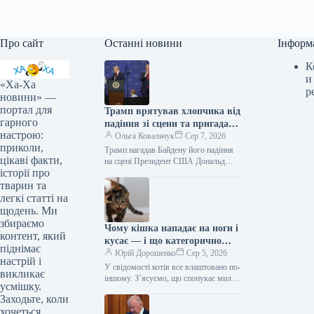
Про сайт
Останні новини
Інформ
К
и
«Ха-Ха
р
новини» —
портал для
Трамп врятував хлопчика від
гарного
падіння зі сцени та пригадав
настрою:
Байдена (відео)
Ольга Ковальчук
Сер 7, 2026
приколи,
Трамп нагадав Байдену його падіння
цікаві факти,
на сцені Президент США Дональд
історії про
Трамп врятував дитину від падіння зі
сцени та обмовився про…
тварин та
легкі статті на
щодень. Ми
збираємо
Чому кішка нападає на ноги і
контент, який
кусає — і що категорично
піднімає
заборонено робити у відповідь
Юрій Дорошенко
Сер 5, 2026
настрій і
У свідомості котів все влаштовано по-
викликає
іншому. З’ясуємо, що спонукає милу
усмішку.
муркотливу істоту перетворюватися на
Заходьте, коли
домашнього бешкетника, і як
хочеться
повернути спокій…