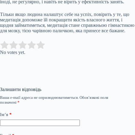
іноді, не регулярно, і навіть не вірить у ефективність занять.
Тільки якщо людина налаштує себе на успіх, повірить у те, що
медитація допоможе їй покращити якість власного життя, і
щодня займатиметься, медитація стане справжньою гімнастикою
для мозку, тією чарівною паличкою, яка принесе все бажане.
Submit Rating
Rate this item:
No votes yet.
Залишити відповідь
Ваша e-mail адреса не оприлюднюватиметься.
Обов’язкові поля
позначені
*
Ім’я
*