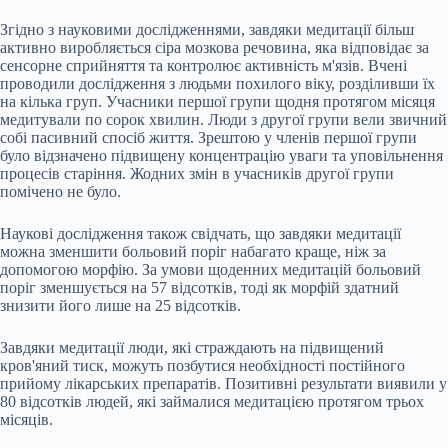
Згідно з науковими дослідженнями, завдяки медитації більш
активно виробляється сіра мозкова речовина, яка відповідає за
сенсорне сприйняття та контролює активність м'язів. Вчені
проводили дослідження з людьми похилого віку, розділивши їх
на кілька груп. Учасники першої групи щодня протягом місяця
медитували по сорок хвилин. Люди з другої групи вели звичний
собі пасивний спосіб життя. Зрештою у членів першої групи
було відзначено підвищену концентрацію уваги та уповільнення
процесів старіння. Жодних змін в учасників другої групи
помічено не було.
Наукові дослідження також свідчать, що завдяки медитації
можна зменшити больовий поріг набагато краще, ніж за
допомогою морфію. За умови щоденних медитацій больовий
поріг зменшується на 57 відсотків, тоді як морфій здатний
знизити його лише на 25 відсотків.
Завдяки медитації люди, які страждають на підвищений
кров'яний тиск, можуть позбутися необхідності постійного
прийому лікарських препаратів. Позитивні результати виявили у
80 відсотків людей, які займалися медитацією протягом трьох
місяців.