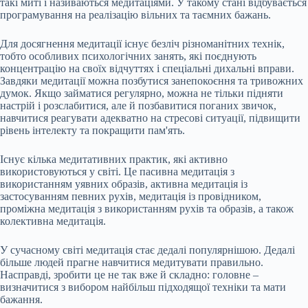
такі миті і називаються медитаціями. У такому стані відбувається
програмування на реалізацію вільних та таємних бажань.
Для досягнення медитації існує безліч різноманітних технік,
тобто особливих психологічних занять, які поєднують
концентрацію на своїх відчуттях і спеціальні дихальні вправи.
Завдяки медитації можна позбутися занепокоєння та тривожних
думок. Якщо займатися регулярно, можна не тільки підняти
настрій і розслабитися, але й позбавитися поганих звичок,
навчитися реагувати адекватно на стресові ситуації, підвищити
рівень інтелекту та покращити пам'ять.
Існує кілька медитативних практик, які активно
використовуються у світі. Це пасивна медитація з
використанням уявних образів, активна медитація із
застосуванням певних рухів, медитація із провідником,
проміжна медитація з використанням рухів та образів, а також
колективна медитація.
У сучасному світі медитація стає дедалі популярнішою. Дедалі
більше людей прагне навчитися медитувати правильно.
Насправді, зробити це не так вже й складно: головне –
визначитися з вибором найбільш підходящої техніки та мати
бажання.