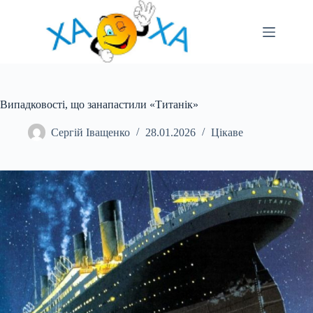
Перейти
до
вмісту
Випадковості, що занапастили «Титанік»
Сергій Іващенко
28.01.2026
Цікаве