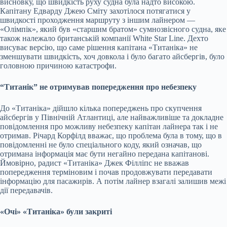
висновку, що швидкість руху судна була надто високою.
Капітану Едварду Джею Сміту захотілося потягатися у
швидкості проходження маршруту з іншим лайнером —
«Олімпік», який був «старшим братом» сумнозвісного судна, яке
також належало британській компанії White Star Line. Дехто
висуває версію, що саме рішення капітана «Титаніка» не
зменшувати швидкість, хоч довкола і було багато айсбергів, було
головною причиною катастрофи.
“Титанік” не отримував попередження про небезпеку
До «Титаніка» дійшло кілька попереджень про скупчення
айсбергів у Північній Атлантиці, але найважливіше та докладне
повідомлення про можливу небезпеку капітан лайнера так і не
отримав. Річард Корфілд вважає, що проблема була в тому, що в
повідомленні не було спеціального коду, який означав, що
отримана інформація має бути негайно передана капітанові.
Ймовірно, радист «Титаніка» Джек Філліпс не вважав
попередження терміновим і почав продовжувати передавати
інформацію для пасажирів. А потім лайнер взагалі залишив межі
дії передавачів.
«Очі» «Титаніка» були закриті