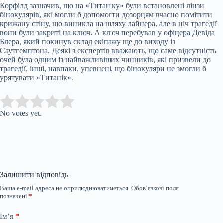
Корфілд зазначив, що на «Титаніку» були встановлені лінзи
бінокулярів, які могли б допомогти дозорцям вчасно помітити
крижану стіну, що виникла на шляху лайнера, але в ніч трагедії
вони були закриті на ключ. А ключ перебував у офіцера Девіда
Блера, який покинув склад екіпажу ще до виходу із
Саутгемптона. Деякі з експертів вважають, що саме відсутність
очей була одним із найважливіших чинників, які призвели до
трагедії, інші, навпаки, упевнені, що бінокуляри не змогли б
урятувати «Титанік».
Submit Rating
Rate this item:
No votes yet.
Залишити відповідь
Ваша e-mail адреса не оприлюднюватиметься.
Обов’язкові поля
позначені
*
Ім’я
*