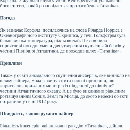
Корфілд. У журналі Physics World Retrospective опубліковано
його статтю, в якій розповідається про загибель «Титаніка».
Погода
Як зазначає Корфілд, посилаючись на слова Річарда Норріса з
Океанографічного інституту Скриппса, у течії Гольфстрім була
більш висока температура, ніж зазвичай. Це створило
сприятливі погодні умови для утворення скупчень айсбергів у
частині Північної Атлантики, де проходив шлях «Титаніка».
Припливи
Також у освіті аномального скупчення айсбергів, яке виникло на
шляху лайнера, можна звинуватити сильні припливи, що
«пригнали» крижаних монстрів із південної до північної
частини Атлантичного океану. А це було викликано рідкісним
розташуванням Сонця, Землі та Місяця, до якого небесні об'єкти
потрапили у січні 1912 року.
Швидкість, з якою рухався лайнер
Більшість інженерів, які вивчали трагедію «Титаніка», дійшли