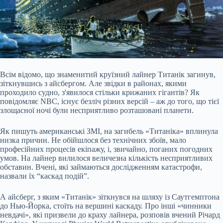
Всім відомо, що знаменитий круїзний лайнер Титанік загинув,
зіткнувшись з айсбергом. Але звідки в районах, якими
проходило судно, з'явилося стільки крижаних гігантів? Як
повідомляє NBC, існує безліч різних версій – аж до того, що тієї
злощасної ночі були несприятливо розташовані планети.
Як пишуть американські ЗМІ, на загибель «Титаніка» вплинула
низка причин. Не обійшлося без технічних збоїв, мало
професійних процесів екіпажу, і, звичайно, поганих погодних
умов. На лайнер вилилося
величезна кількість несприятливих
обставин. Вчені, які займаються дослідженням катастрофи,
назвали їх “каскад подій”.
А айсберг, з яким «Титанік» зіткнувся на шляху із Саутгемптона
до Нью-Йорка, стоїть на вершині каскаду. Про інші «чинники
невдачі», які призвели до краху лайнера, розповів вчений Річард