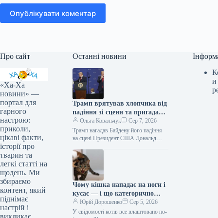
Опублікувати коментар
Про сайт
Останні новини
Інформ
К
и
«Ха-Ха
р
новини» —
портал для
Трамп врятував хлопчика від
гарного
падіння зі сцени та пригадав
настрою:
Байдена (відео)
Ольга Ковальчук
Сер 7, 2026
приколи,
Трамп нагадав Байдену його падіння
цікаві факти,
на сцені Президент США Дональд
історії про
Трамп врятував дитину від падіння зі
сцени та обмовився про…
тварин та
легкі статті на
щодень. Ми
збираємо
Чому кішка нападає на ноги і
контент, який
кусає — і що категорично
піднімає
заборонено робити у відповідь
Юрій Дорошенко
Сер 5, 2026
настрій і
У свідомості котів все влаштовано по-
викликає