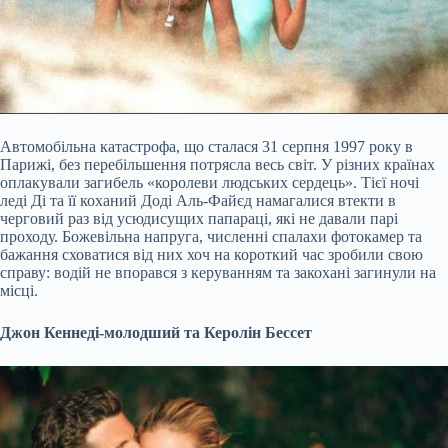
Автомобільна катастрофа, що сталася 31 серпня 1997 року в
Парижі, без перебільшення потрясла весь світ. У різних країнах
оплакували загибель «королеви людських сердець». Тієї ночі
леді Ді та її коханий Доді Аль-Файєд намагалися втекти в
черговий раз від усюдисущих папараці, які не давали парі
проходу. Божевільна напруга, численні спалахи фотокамер та
бажання сховатися від них хоч на короткий час зробили свою
справу: водій не впорався з керуванням та закохані загинули на
місці.
Джон Кеннеді-молодший та Керолін Бессет