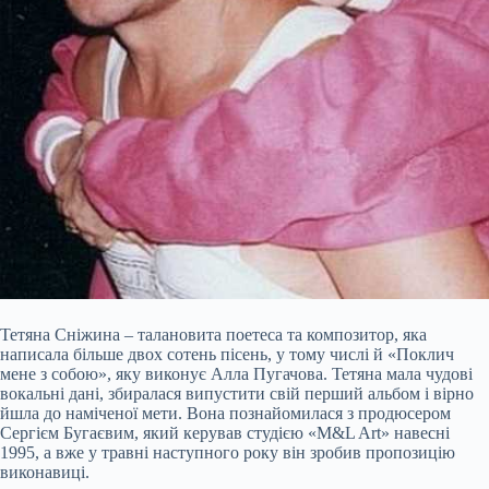
Тетяна Сніжина – талановита поетеса та композитор, яка
написала більше двох сотень пісень, у тому числі й «Поклич
мене з собою», яку виконує Алла Пугачова. Тетяна мала чудові
вокальні дані, збиралася випустити свій перший альбом і вірно
йшла до наміченої мети. Вона познайомилася з продюсером
Сергієм Бугаєвим, який керував студією «М&L Art» навесні
1995, а вже у травні наступного року він зробив пропозицію
виконавиці.