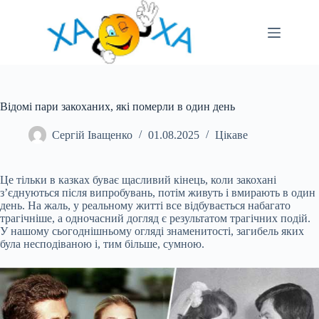
Перейти
до
вмісту
Відомі пари закоханих, які померли в один день
Сергій Іващенко
01.08.2025
Цікаве
Це тільки в казках буває щасливий кінець, коли закохані
з’єднуються після випробувань, потім живуть і вмирають в один
день. На жаль, у реальному житті все відбувається набагато
трагічніше, а одночасний догляд є результатом трагічних подій.
У нашому сьогоднішньому огляді знаменитості, загибель яких
була несподіваною і, тим більше, сумною.