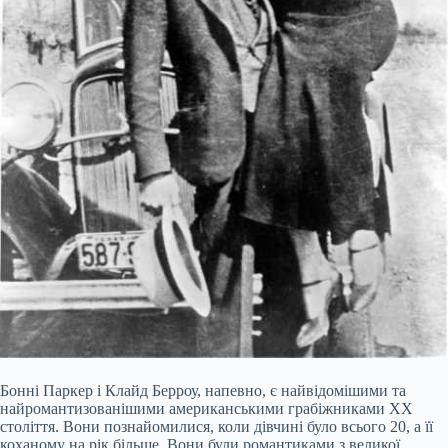
Бонні Паркер і Клайд Берроу, напевно, є найвідомішими та
найромантизованішими американськими грабіжниками ХХ
століття. Вони познайомилися, коли дівчині було всього 20, а її
коханому на рік більше. Вони були романтиками з великої