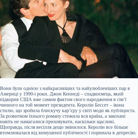
Вони були однією з найкрасивіших та найулюбленіших пар в
Америці у 1990-і роки. Джон Кеннеді – спадкоємець, який
підкорив США вже самим фактом свого народження в сім’ї
чинного на той момент президента. Керолін Бессет – ікона
стилю, що зробила блискучу кар’єру у світі моди як публіциста.
За розвитком їхнього роману стежила вся країна, а закохані
навіть не намагалися приховувати, наскільки щасливі.
Щоправда, після весілля дещо змінилося. Керолін все більше
втомлювалася від вимушеної публічності і поринала в депресію.