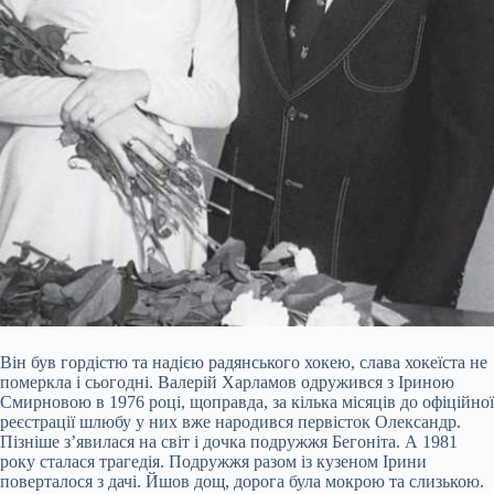
Він був гордістю та надією радянського хокею, слава хокеїста не
померкла і сьогодні. Валерій Харламов одружився з Іриною
Смирновою в 1976 році, щоправда, за кілька місяців до офіційної
реєстрації шлюбу у них вже народився первісток Олександр.
Пізніше з’явилася на світ і дочка подружжя Бегоніта. А 1981
року сталася трагедія. Подружжя разом із кузеном Ірини
поверталося з дачі. Йшов дощ, дорога була мокрою та слизькою.