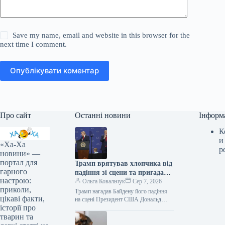
Save my name, email and website in this browser for the
next time I comment.
Опублікувати коментар
Про сайт
Останні новини
Інформ
К
и
«Ха-Ха
р
новини» —
портал для
Трамп врятував хлопчика від
гарного
падіння зі сцени та пригадав
настрою:
Байдена (відео)
Ольга Ковальчук
Сер 7, 2026
приколи,
Трамп нагадав Байдену його падіння
цікаві факти,
на сцені Президент США Дональд
історії про
Трамп врятував дитину від падіння зі
сцени та обмовився про…
тварин та