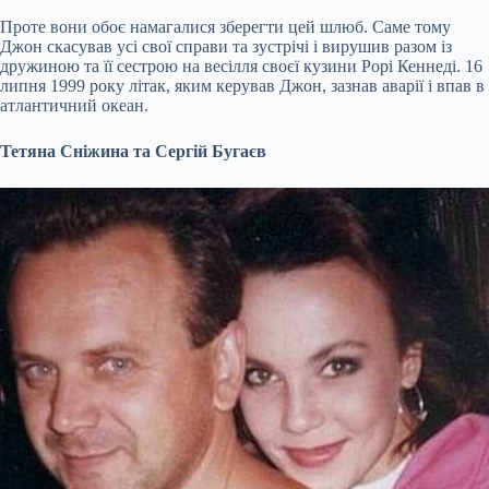
Проте вони обоє намагалися зберегти цей шлюб. Саме тому
Джон скасував усі свої справи та зустрічі і вирушив разом із
дружиною та її сестрою на весілля своєї кузини Рорі Кеннеді. 16
липня 1999 року літак, яким керував Джон, зазнав аварії і впав в
атлантичний океан.
Тетяна Сніжина та Сергій Бугаєв