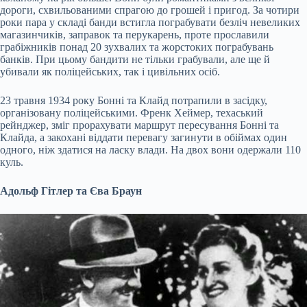
дороги, схвильованими спрагою до грошей і пригод. За чотири
роки пара у складі банди встигла пограбувати безліч невеликих
магазинчиків, заправок та перукарень, проте прославили
грабіжників понад 20 зухвалих та жорстоких пограбувань
банків. При цьому бандити не тільки грабували, але ще й
убивали як поліцейських, так і цивільних осіб.
23 травня 1934 року Бонні та Клайд потрапили в засідку,
організовану поліцейськими. Френк Хеймер, техаський
рейнджер, зміг прорахувати маршрут пересування Бонні та
Клайда, а закохані віддати перевагу загинути в обіймах один
одного, ніж здатися на ласку влади. На двох вони одержали 110
куль.
Адольф Гітлер та Єва Браун