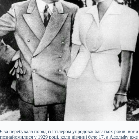
Єва перебувала поряд із Гітлером упродовж багатьох років: вони
познайомилися у 1929 році, коли дівчині було 17, а Адольфу вже