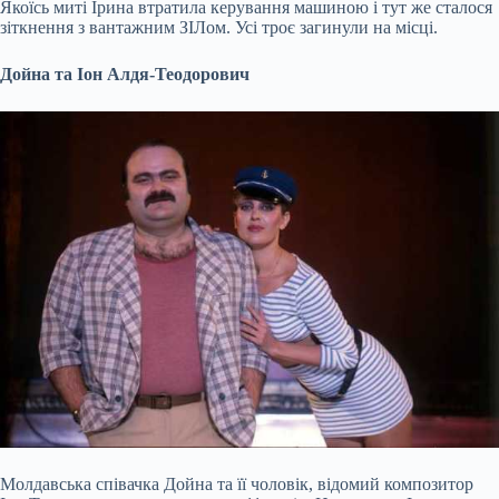
Якоїсь миті Ірина втратила керування машиною і тут же сталося
зіткнення з вантажним ЗІЛом. Усі троє загинули на місці.
Дойна та Іон Алдя-Теодорович
Молдавська співачка Дойна та її чоловік, відомий композитор