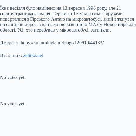
Їхнє весілля було намічено на 13 вересня 1996 року, але 21
серпня трапилася аварія. Сергій та Тетяна разом із друзями
поверталися з Гірського Алтаю на мікроавтобусі, який зіткнувся
на слизькій дорозі з вантажною машиною МАЗ у Новосибірській
області. Усі, хто перебував у мікроавтобусі, загинули.
Джерело: https://kulturologia.ru/blogs/120919/44133/
Источник:
zefirka.net
Submit Rating
Rate this item:
No votes yet.
Submit Rating
Rate this item:
No votes yet.