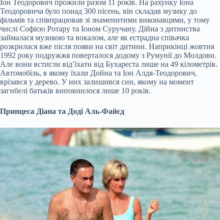
Іон Теодорович прожили разом 11 років. На рахунку Іона
Теодоровича було понад 300 пісень, він складав музику до
фільмів та співпрацював зі знаменитими виконавцями, у тому
числі Софією Ротару та Іоном Суручану. Дійна з дитинства
займалася музикою та вокалом, але як естрадна співачка
розкрилася вже після появи на світ дитини. Наприкінці жовтня
1992 року подружжя поверталося додому з Румунії до Молдови.
Але вони встигли від’їхати від Бухареста лише на 49 кілометрів.
Автомобіль, в якому їхали Дойна та Іон Алдя-Теодорович,
врізався у дерево. У них залишився син, якому на момент
загибелі батьків виповнилося лише 10 років.
Принцеса Діана та Доді Аль-Файєд