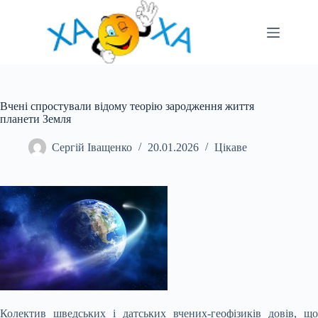
Перейти
до
вмісту
Вчені спростували відому теорію зародження життя
планети Земля
Сергій Іващенко
20.01.2026
Цікаве
Колектив шведських і датських вчених-геофізиків довів, що