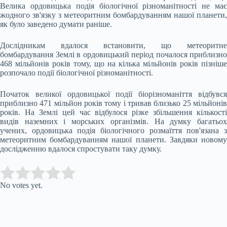
Велика ордовицька подія біологічної різноманітності не має
жодного зв'язку з метеоритним бомбардуванням нашої планети,
як було заведено думати раніше.
Дослідникам вдалося встановити, що метеоритне
бомбардування Землі в ордовицький період почалося приблизно
468 мільйонів років тому, що на кілька мільйонів років пізніше
розпочало події біологічної різноманітності.
Початок великої ордовицької події біорізноманіття відбувся
приблизно 471
мільйон років тому і тривав близько 25 мільйоні
років. На Землі цей час відбулося різке збільшення кількості
видів наземних і морських організмів. На думку багатьох
учених, ордовицька подія біологічного розмаїття пов'язана з
метеоритним бомбардуванням нашої планети. Завдяки новому
дослідженню вдалося спростувати таку думку.
Submit Rating
Rate this item:
No votes yet.