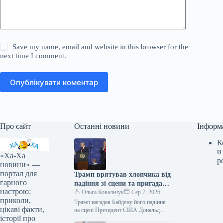
Save my name, email and website in this browser for the
next time I comment.
Опублікувати коментар
Про сайт
Останні новини
Інформ
К
и
«Ха-Ха
р
новини» —
портал для
Трамп врятував хлопчика від
гарного
падіння зі сцени та пригадав
настрою:
Байдена (відео)
Ольга Ковальчук
Сер 7, 2026
приколи,
Трамп нагадав Байдену його падіння
цікаві факти,
на сцені Президент США Дональд
історії про
Трамп врятував дитину від падіння зі