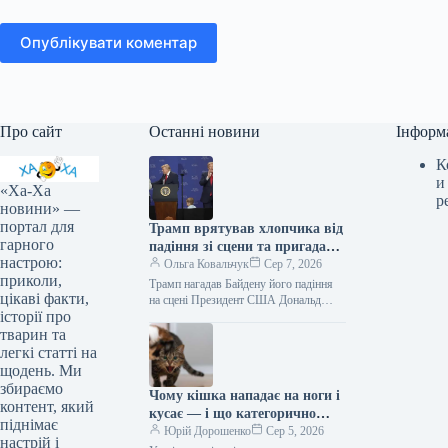
Опублікувати коментар
Про сайт
Останні новини
Інформ
К
и
«Ха-Ха
р
новини» —
портал для
Трамп врятував хлопчика від
гарного
падіння зі сцени та пригадав
настрою:
Байдена (відео)
Ольга Ковальчук
Сер 7, 2026
приколи,
Трамп нагадав Байдену його падіння
цікаві факти,
на сцені Президент США Дональд
історії про
Трамп врятував дитину від падіння зі
сцени та обмовився про…
тварин та
легкі статті на
щодень. Ми
збираємо
Чому кішка нападає на ноги і
контент, який
кусає — і що категорично
піднімає
заборонено робити у відповідь
Юрій Дорошенко
Сер 5, 2026
настрій і