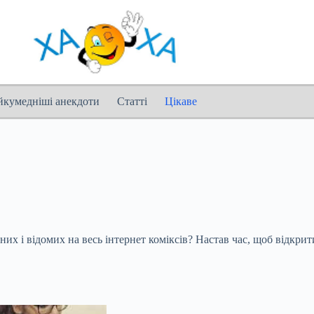
йкумедніші анекдоти
Статті
Цікаве
х і відомих на весь інтернет коміксів? Настав час, щоб відкрит