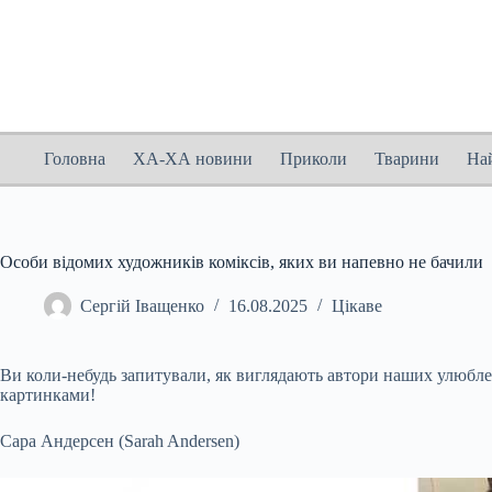
Перейти
до
вмісту
Головна
ХА-ХА новини
Приколи
Тварини
На
Особи відомих художників коміксів, яких ви напевно не бачили
Сергій Іващенко
16.08.2025
Цікаве
Ви коли-небудь запитували, як виглядають автори наших улюблени
картинками!
Сара Андерсен (Sarah Andersen)