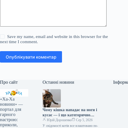
Save my name, email and website in this browser for the
next time I comment.
Опублікувати коментар
Про сайт
Останні новини
Інформ
«Ха-Ха
новини» —
портал для
Чому кішка нападає на ноги і
гарного
кусає — і що категорично
настрою:
заборонено робити у відповідь
Юрій Дорошенко
Сер 5, 2026
приколи,
У свідомості котів все влаштовано по-