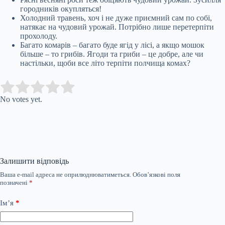
городників окупляться!
Холодний травень, хоч і не дуже приємний сам по собі,
натякає на чудовий урожай. Потрібно лише перетерпіти
прохолоду.
Багато комарів – багато буде ягід у лісі, а якщо мошок
більше – то грибів. Ягоди та гриби – це добре, але чи
настільки, щоби все літо терпіти полчища комах?
Submit Rating
Rate this item:
No votes yet.
Залишити відповідь
Ваша e-mail адреса не оприлюднюватиметься.
Обов’язкові поля
позначені
*
Ім’я
*