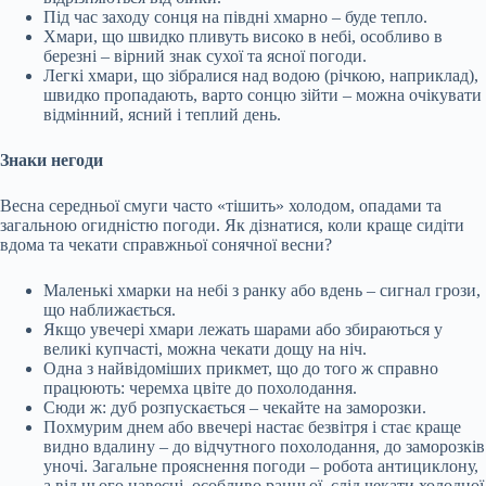
Під час заходу сонця на півдні хмарно – буде тепло.
Хмари, що швидко пливуть високо в небі, особливо в
березні – вірний знак сухої та ясної погоди.
Легкі хмари, що зібралися над водою (річкою, наприклад),
швидко пропадають, варто сонцю зійти – можна очікувати
відмінний, ясний і теплий день.
Знаки негоди
Весна середньої смуги часто «тішить» холодом, опадами та
загальною огидністю погоди. Як дізнатися, коли краще сидіти
вдома та чекати справжньої сонячної весни?
Маленькі хмарки на небі з ранку або вдень – сигнал грози,
що наближається.
Якщо увечері хмари лежать шарами або збираються у
великі купчасті, можна чекати дощу на ніч.
Одна з найвідоміших прикмет, що до того ж справно
працюють: черемха цвіте до похолодання.
Сюди ж: дуб розпускається – чекайте на заморозки.
Похмурим днем або ввечері настає безвітря і стає краще
видно вдалину – до відчутного похолодання, до заморозків
уночі. Загальне прояснення погоди – робота антициклону,
а від нього навесні, особливо ранньої, слід чекати холодної