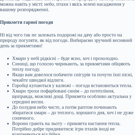
можна навіть у місті: небо, птахи і якісь зелені насадження у
вашому розпорядженні.
Прикмети гарної погоди
Ні від чого так не залежать подорожі на дачу або просто на
природу погуляти, як від погоди. Вибираємо зручний весняний
день за прикметами!
Хмари у небі рідкісні – буде ясно, хоч і прохолодно.
Синиці, що голосно чирикають, за прикметами обіцяють
теплу погоду.
Якщо вам довелося побачити снігурів та почути їхні пісні,
чекайте швидкої відлиги.
Горобці купаються у калюжі – погода встановиться тепла.
Хмари трохи пофарбовані синім – до потепління,
щоправда, можливі дощі. Прикмета особливо актуальна у
середині весни.
До полудня небо чисте, а потім раптом починають
збиратися хмари – до теплого, хорошого дня, хоч і не дуже
сонячного.
Ворони грають на льоту – прикмета настання тепла.
Потрібно добре придивитися: ігри птахів іноді не
відрізняються від бійки.