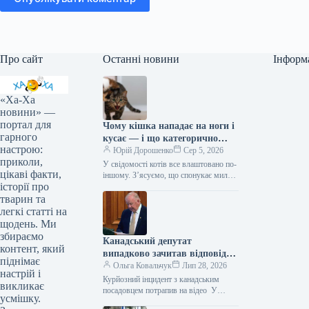
Про сайт
Останні новини
Інформ
«Ха-Ха
новини» —
портал для
Чому кішка нападає на ноги і
гарного
кусає — і що категорично
настрою:
заборонено робити у відповідь
Юрій Дорошенко
Сер 5, 2026
приколи,
У свідомості котів все влаштовано по-
цікаві факти,
іншому. З’ясуємо, що спонукає милу
історії про
муркотливу істоту перетворюватися на
домашнього бешкетника, і як
тварин та
повернути спокій…
легкі статті на
щодень. Ми
збираємо
Канадський депутат
контент, який
випадково зачитав відповідь
піднімає
від ChatGPT під час промови
Ольга Ковальчук
Лип 28, 2026
настрій і
(відео)
Курйозний інцидент з канадським
викликає
посадовцем потрапив на відео У
усмішку.
Канаді представник парламенту