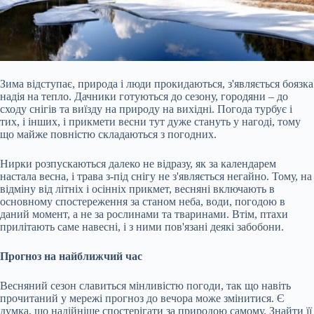
Зима відступає, природа і люди прокидаються, з'являється боязка
надія на тепло. Дачники готуються до сезону, городяни – до
сходу снігів та виїзду на природу на вихідні. Погода турбує і
тих, і інших, і прикмети весни тут дуже стануть у нагоді, тому
що майже повністю складаються з погодних.
Нирки розпускаються далеко не відразу, як за календарем
настала весна, і трава з-під снігу не з'являється негайно. Тому, на
відміну від літніх і осінніх прикмет, весняні включають в
основному
спостереження за станом неба, води, погодою в
даний момент, а не за рослинами та тваринами. Втім, птахи
прилітають саме навесні, і з ними пов'язані деякі забобони.
Прогноз на найближчий час
Весняний сезон славиться мінливістю погоди, так що навіть
прочитаний у мережі прогноз до вечора може змінитися. Є
думка, що надійніше спостерігати за природою самому. Знайти її