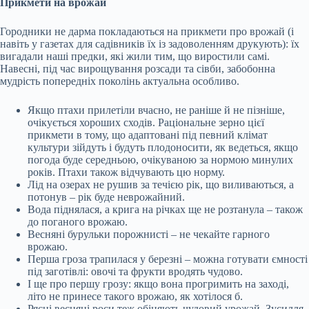
Прикмети на врожай
Городники не дарма покладаються на прикмети про врожай (і
навіть у газетах для садівників їх із задоволенням друкують): їх
вигадали наші предки, які жили тим, що виростили самі.
Навесні, під час вирощування розсади та сівби, забобонна
мудрість попередніх поколінь актуальна особливо.
Якщо птахи прилетіли вчасно, не раніше й не пізніше,
очікується хороших сходів. Раціональне зерно цієї
прикмети в тому, що адаптовані під певний клімат
культури зійдуть і будуть плодоносити, як ведеться, якщо
погода буде середньою, очікуваною за нормою минулих
років. Птахи також відчувають цю норму.
Лід на озерах не рушив за течією рік, що виливаються, а
потонув – рік буде неврожайний.
Вода піднялася, а крига на річках ще не розтанула – також
до поганого врожаю.
Весняні бурульки порожнисті – не чекайте гарного
врожаю.
Перша гроза трапилася у березні – можна готувати ємності
під заготівлі: овочі та фрукти вродять чудово.
І ще про першу грозу: якщо вона прогримить на заході,
літо не принесе такого врожаю, як хотілося б.
Рясні весняні роси теж обіцяють чудовий урожай. Зусилля