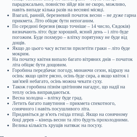
парадоксально, повністю зійде він не скоро, можливо,
навіть випаде кілька разів на весняні місяці.
Взагалі, ранній, березневий початок весни – не дуже гарна
прикмета. Літо обіцяє бути непоганим.
По середині березня (якщо точніше – 14 число, Євдокія)
визначають літо: буде хороший, ясний день – і літо буде
погожим. Буде похмуро – влітку порятунку не буде від
дощів.
Якщо до цього часу встигли прилетіти граки – літо буде
мокрим.
На початку квітня випало багато вітряних днів – початок
літа обіцяє бути дощовим.
Горобина передбачає погоду, минаючи сезон, відразу на
осінь: якщо цвіте рясно, осінь буде сира, а якщо квіток і
зав'язей небагато, осінь можна чекати суху.
Також горобина пізнім цвітінням нагадує, що надії на
теплу осінь виправдаються.
Весна холодна – влітку буде град.
Летить багато павутиння – прикмета спекотного,
сонячного і навіть посушливого літа.
Придивіться де в'ють гнізда птиці. Якщо на сонячному
боці дерев – кінець весни та літо будуть прохолодними.
Велика кількість хрущів натякає на посуху.