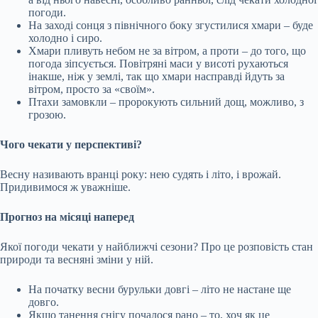
погоди.
На заході сонця з північного боку згустилися хмари – буде
холодно і сиро.
Хмари пливуть небом не за вітром, а проти – до того, що
погода зіпсується. Повітряні маси у висоті рухаються
інакше, ніж у землі, так що хмари насправді йдуть за
вітром, просто за «своїм».
Птахи замовкли – пророкують сильний дощ, можливо, з
грозою.
Чого чекати у перспективі?
Весну називають вранці року: нею судять і літо, і врожай.
Придивимося ж уважніше.
Прогноз на місяці наперед
Якої погоди чекати у найближчі сезони? Про це розповість стан
природи та весняні зміни у ній.
На початку весни бурульки довгі – літо не настане ще
довго.
Якщо танення снігу почалося рано – то, хоч як це