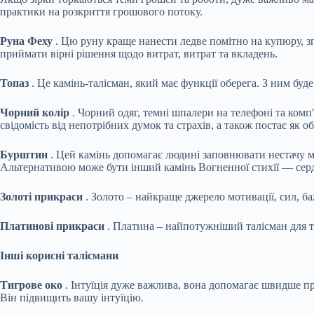
практики на розкриття грошового потоку.
Руна Феху
. Цю руну краще нанести ледве помітно на купюру, зго
приймати вірні рішення щодо витрат, витрат та вкладень.
Топаз
. Це камінь-талісман, який має функції оберега. З ним буд
Чорний колір
. Чорний одяг, темні шпалери на телефоні та комп'
свідомість від непотрібних думок та страхів, а також постає як об
Бурштин
. Цей камінь допомагає людині заповнювати нестачу м
Альтернативою може бути інший камінь Вогненної стихії — серд
Золоті прикраси
. Золото – найкраще джерело мотивації, сил, ба
Платинові прикраси
. Платина – найпотужніший талісман для тво
Інші корисні талісмани
Тигрове око
. Інтуїція дуже важлива, вона допомагає швидше пр
Він підвищить вашу інтуїцію.