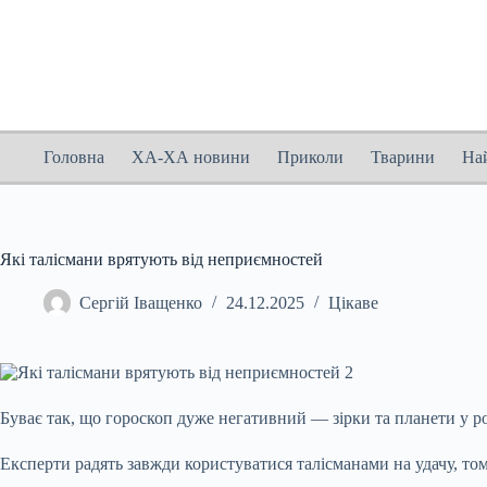
Перейти
до
вмісту
Головна
ХА-ХА новини
Приколи
Тварини
На
Які талісмани врятують від неприємностей
Сергій Іващенко
24.12.2025
Цікаве
Буває так, що гороскоп дуже негативний — зірки та планети у ро
Експерти радять завжди користуватися талісманами на удачу, то