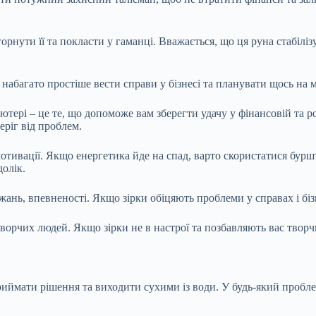
рнути її та покласти у гаманці. Вважається, що ця руна стабіліз
е набагато простіше вести справи у бізнесі та планувати щось на 
ютері – це те, що допоможе вам зберегти удачу у фінансовій та р
еріг від проблем.
отивації. Якщо енергетика йде на спад, варто скористатися бур
олік.
жань, впевненості. Якщо зірки обіцяють проблеми у справах і біз
рчих людей. Якщо зірки не в настрої та позбавляють вас творчих 
иймати рішення та виходити сухими із води. У будь-який пробле