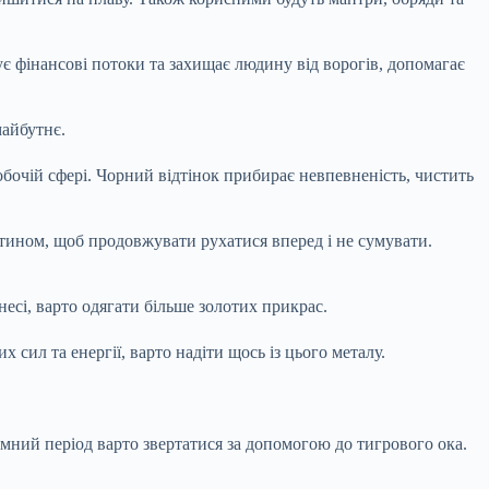
ує фінансові потоки та захищає людину від ворогів, допомагає
майбутнє.
обочій сфері. Чорний відтінок прибирає невпевненість, чистить
штином, щоб продовжувати рухатися вперед і не сумувати.
несі, варто одягати більше золотих прикрас.
сил та енергії, варто надіти щось із цього металу.
мний період варто звертатися за допомогою до тигрового ока.