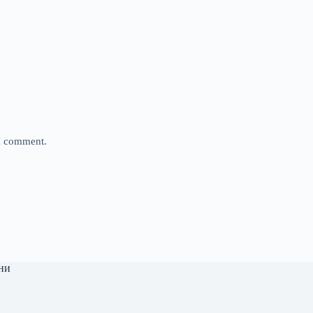
 I comment.
ни