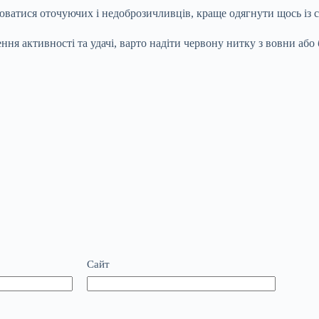
атися оточуючих і недоброзичливців, краще одягнути щось із срі
ня активності та удачі, варто надіти червону нитку з вовни або
Сайт