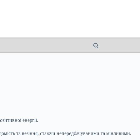
озитивної енергії.
домість та везіння, стаючи непередбачуваними та мінливими.