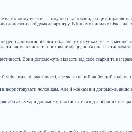
е варто засмучуватися, тому що є талісмани, які це виправлять.
иво доносити свої думки партнеру. В іншому випадку ніякі таліс
 людей і допомагає зберігати баланс у стосунках, у сім'ї, менше
ласти вдома в чисте та приховане місце, пов'язане із затишком 
астивості. Вони допоможуть відвести від себе сварки та негаразд
 й універсальні властивості, але як захисний любовний талісман
 використовувати чоловікам. Але й жінкам він допоможе, якщо зі
одяг або аксесуари допоможуть захиститися від любовних негаразд
ти потужний захисний талісман, щоб не втратити фінанси та зал