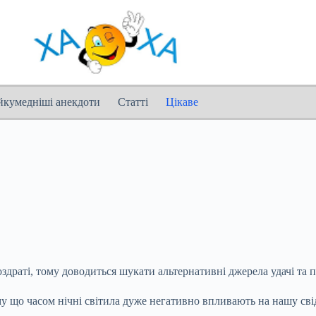
йкумедніші анекдоти
Статті
Цікаве
здраті, тому доводиться шукати альтернативні джерела удачі та п
му що часом нічні світила дуже негативно впливають на нашу сві