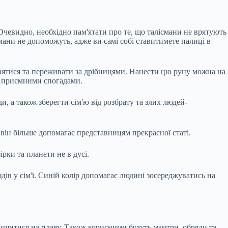
 Очевидно, необхідно пам'ятати
про те, що талісмани не врятують
мани не допоможуть, адже ви самі собі ставитимете палиці в
 лаятися та переживати за дрібницями. Нанести цю руну можна на
та приємними спогадами.
и, а також зберегти сім'ю від розбрату та злих людей-
 він більше допомагає представницям прекрасної статі.
рки та планети не в дусі.
ів у сім'ї. Синій колір допомагає людині зосереджуватись на
ишитися на плаву. Також корисними будуть мантри, обряди та