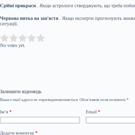
Срібні прикраси
. Якщо астрологи стверджують, що треба побоюв
Червона нитка на зап'ястя
. Якщо експерти прогнозують знижен
ситуації.
Submit Rating
Rate this item:
No votes yet.
Залишити відповідь
Ваша e-mail адреса не оприлюднюватиметься.
Обов’язкові поля позначені
*
Ім’я
*
Email
*
Додати коментар
*