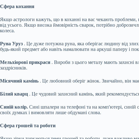
Сфера кохання
Якщо астрологи кажуть, що в коханні на вас чекають проблеми, н
від усього. Якщо висока ймовірність сварок, потрібно доброзичл
колеса.
Руна Уруз
. Це дуже потужна руна, яка оберігає людину від злих
будь-який предмет або навіть намалювати на аркуші паперу і пок
Мельхіорові прикраси
. Вироби з цього металу мають захисні вл
заздрісників.
Місячний камінь
. Це любовний оберіг жінок. Звичайно, він має
Білий кварц
. Це чудовий захисний камінь, який рекомендується
Синій колір.
Сині шпалери на телефоні та на комп'ютері, синій 
своїх думках і вимовляти лише обдумані слова.
Сфера грошей та роботи
Якщо зірки торкаються теми грошей та роботи, дуже важливо ма