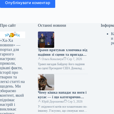
Опублікувати коментар
Про сайт
Останні новини
Інформ
К
и
«Ха-Ха
р
новини» —
портал для
Трамп врятував хлопчика від
гарного
падіння зі сцени та пригадав
настрою:
Байдена (відео)
Ольга Ковальчук
Сер 7, 2026
приколи,
Трамп нагадав Байдену його падіння
цікаві факти,
на сцені Президент США Дональд
історії про
Трамп врятував дитину від падіння зі
сцени та обмовився про…
тварин та
легкі статті на
щодень. Ми
збираємо
Чому кішка нападає на ноги і
контент, який
кусає — і що категорично
піднімає
заборонено робити у відповідь
Юрій Дорошенко
Сер 5, 2026
настрій і
У свідомості котів все влаштовано по-
викликає
іншому. З’ясуємо, що спонукає милу
усмішку.