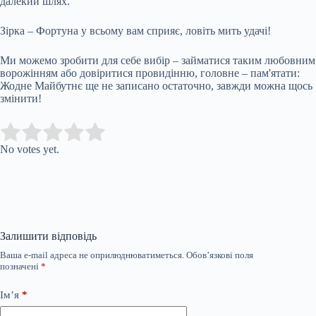
далекий шлях.
Зірка – Фортуна у всьому вам сприяє, ловіть мить удачі!
Ми можемо зробити для себе вибір – займатися таким любовним
ворожінням або довіритися провидінню, головне – пам'ятати:
Жодне Майбутнє ще не записано остаточно, завжди можна щось
змінити!
Submit Rating
Rate this item:
No votes yet.
Залишити відповідь
Ваша e-mail адреса не оприлюднюватиметься.
Обов’язкові поля
позначені
*
Ім’я
*