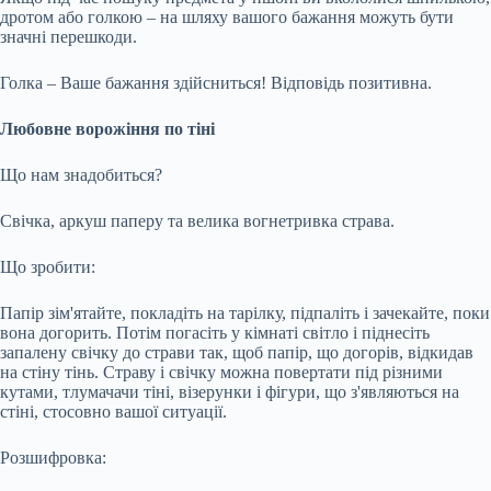
дротом або голкою – на шляху вашого бажання можуть бути
значні перешкоди.
Голка – Ваше бажання здійсниться! Відповідь позитивна.
Любовне ворожіння по тіні
Що нам знадобиться?
Свічка, аркуш паперу та велика вогнетривка страва.
Що зробити:
Папір зім'ятайте, покладіть на тарілку, підпаліть і зачекайте, поки
вона догорить. Потім погасіть у кімнаті світло і піднесіть
запалену свічку до страви так, щоб папір, що догорів, відкидав
на стіну тінь. Страву і свічку можна повертати під різними
кутами, тлумачачи тіні, візерунки і фігури, що з'являються на
стіні, стосовно вашої ситуації.
Розшифровка: