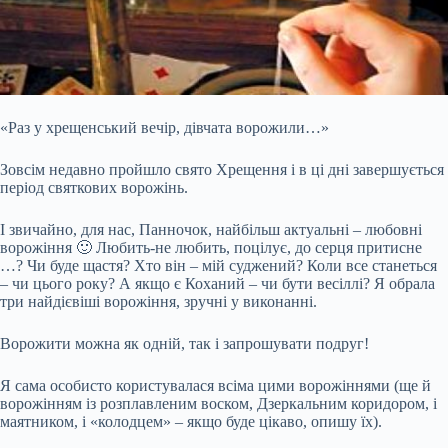
«Раз у хрещенський вечір, дівчата ворожили…»
Зовсім недавно пройшло свято Хрещення і в ці дні завершується
період святкових ворожінь.
І звичайно, для нас, Панночок, найбільш актуальні – любовні
ворожіння 🙂 Любить-не любить, поцілує, до серця притисне
…? Чи буде щастя? Хто він – мій суджений? Коли все станеться
– чи цього року? А якщо є Коханий – чи бути весіллі? Я обрала
три найдієвіші ворожіння, зручні у виконанні.
Ворожити можна як одній, так і запрошувати подруг!
Я сама особисто
користувалася всіма цими ворожіннями (ще й
ворожінням із розплавленим воском, Дзеркальним коридором, і
маятником, і «колодцем» – якщо буде цікаво, опишу їх).