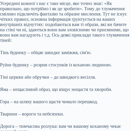
Усередині кожної з нас є таке місце, яке точно знає: «Як
правильно, що потрібно і як це зробити». Тому до тлумачення
сміливо підключіть фантазію та образне мислення. Тут не існує
чітких правил, основна інформація ґрунтується на ваших
внутрішніх відчуттях: подобаються вам ті образи, які ви бачите
на стіні чи ні, здаються вони вам зловісними чи приємними, що
вони вам нагадують і т.д. Ось деякі приклади такого тлумачення
тіней:
Тінь будинку – обіцяє швидке заміжжя, сім'ю.
Руїни будинку – розрив стосунків із коханою людиною.
Тіні церкви або обручки – до швидкого весілля.
Яма – нещасливий образ, що віщує нещастя та хвороби.
Гора – на шляху вашого щастя чимало перешкод.
Тварини – вороги та небезпеки.
Дорога – тимчасова розлука: вам чи вашому коханому чекає