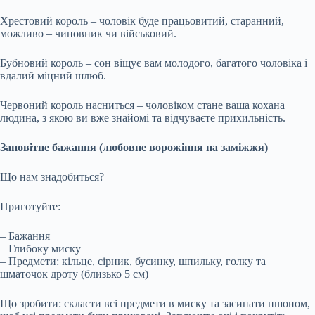
Хрестовий король – чоловік буде працьовитий, старанний,
можливо – чиновник чи військовий.
Бубновий король – сон віщує вам молодого, багатого чоловіка і
вдалий міцний шлюб.
Червоний король насниться – чоловіком стане ваша кохана
людина, з якою ви вже знайомі та відчуваєте прихильність.
Заповітне бажання (любовне ворожіння на заміжжя)
Що нам знадобиться?
Приготуйте:
– Бажання
– Глибоку миску
– Предмети: кільце, сірник, бусинку, шпильку, голку та
шматочок дроту (близько 5 см)
Що зробити: скласти всі предмети в миску та засипати пшоном,