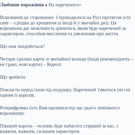
Любовне ворожіння
На нареченого»
«
Ворожіння це старовинне. І проводилося на Русі протягом усіх
свят – з різдва до хрещення (а іноді й у звичайні дні). Ця
ворожіння дає можливість дізнатися, яким буде наречений за
характером, способом мислення та уявленням про життя.
Що нам знадобиться?
Чотири гральні карти зі звичайної колоди (іноді рекомендують –
не грані, нові карти) – Королі.
Що зробити:
Покласти перед сном під подушку. Наречений з'явиться уві сні
одним із королів.
Розшифровка (хто Вам наснився під час цього любовного
ворожіння):
Піковий король – чоловік буде набагато старший за вас, з
важким, важким, сильним характером.