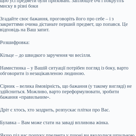
щоб усі предмети були приховані. Заплющте очі і покрутіть
миску в різні боки
Згадайте своє бажання, проговоріть його про себе – і з
закриттями очима дістаньте перший предмет, що попався. Це
відповідь на Ваш запит.
Розшифровка:
Кільце – до швидкого заручення чи весілля.
Намистинка – у Вашій ситуації потрібен погляд із боку, варто
обговорити із незацікавленою людиною.
Сірник – велика ймовірність, що бажання (у такому вигляді) не
здійсниться. Можливо, варто переформулювати, зробити
бажання «правильним».
Дріт є хтось, хто заздрить, розпускає плітки про Вас.
Булавка – Вам може стати на заваді впливова жінка.
Якщо під час пошуку предмета у пшоні ви вкололися шпилькою,