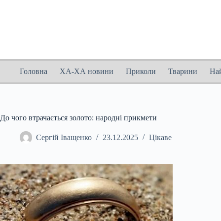
Перейти
до
вмісту
Головна
ХА-ХА новини
Приколи
Тварини
На
До чого втрачається золото: народні прикмети
Сергій Іващенко
23.12.2025
Цікаве