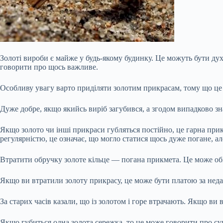
Золоті вироби є майже у будь-якому будинку. Це можуть бути дух
говорити про щось важливе.
Особливу увагу варто приділяти золотим прикрасам, тому що це 
Дуже добре, якщо якийсь виріб загубився, а згодом випадково зна
Якщо золото чи інші
прикраси губляться постійно, це гарна при
регулярністю, це означає, що могло статися щось дуже погане, але
Втратити обручку золоте кільце — погана прикмета. Це може об
Якщо ви втратили золоту прикрасу, це може бути платою за нед
За старих часів казали, що із золотом і горе втрачають. Якщо ви
Якщо губиться одна золота сережка, то це може говорити про супе