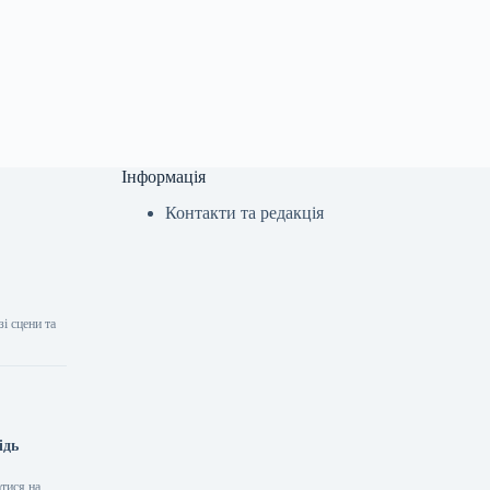
Інформація
Контакти та редакція
і сцени та
ідь
тися на