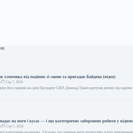
ни
 хлопчика від падіння зі сцени та пригадав Байдена (відео)
к
Сер 7, 2026
дену його падіння на сцені Президент США Дональд Трамп врятував дитину від падіння з
адає на ноги і кусає — і що категорично заборонено робити у відпов
ко
Сер 5, 2026
в все влаштовано по-іншому. З’ясуємо, що спонукає милу муркотливу істоту перетворюва