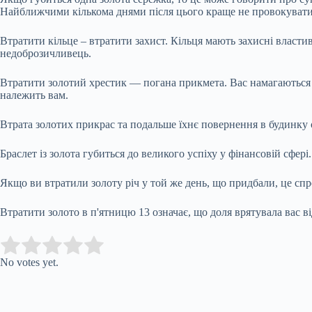
Найближчими кількома днями після цього краще не провокувати
Втратити кільце – втратити захист. Кільця мають захисні властив
недоброзичливець.
Втратити золотий хрестик — погана прикмета. Вас намагаються н
належить вам.
Втрата золотих прикрас та подальше їхнє повернення в будинку
Браслет із золота губиться до великого успіху у фінансовій сфер
Якщо ви втратили золоту річ у той же день, що придбали, це спро
Втратити золото в п'ятницю 13 означає, що доля врятувала вас ві
Submit Rating
Rate this item:
No votes yet.