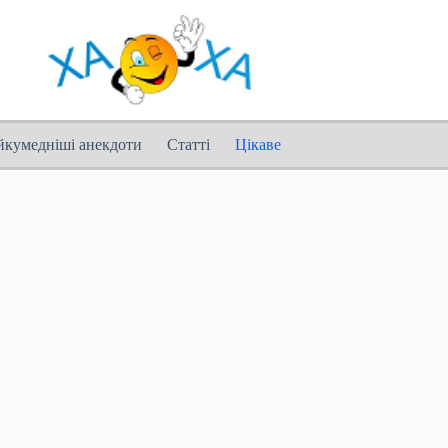
йкумедніші анекдоти
Статті
Цікаве