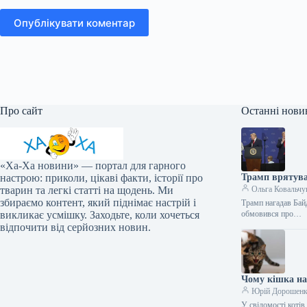
Опублікувати коментар
Про сайт
Останні нови
«Ха-Ха новини» — портал для гарного
настрою: приколи, цікаві факти, історії про
Трамп врятував
тварин та легкі статті на щодень. Ми
Ольга Ковальчу
збираємо контент, який піднімає настрій і
Трамп нагадав Бай
викликає усмішку. Заходьте, коли хочеться
обмовився про…
відпочити від серйозних новин.
Чому кішка нап
Юрій Дорошен
У свідомості коті