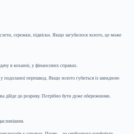
слети, сережки, підвіски. Якщо загубилося золото, це може
дачу в коханні, у фінансових справах.
 у подоланні перешкод. Якщо золото губиться із завидною
ва дійде до розриву. Потрібно бути дуже обережними.
 щасливішим.
негараздів у справах. Праву – до серйозного конфлікту.