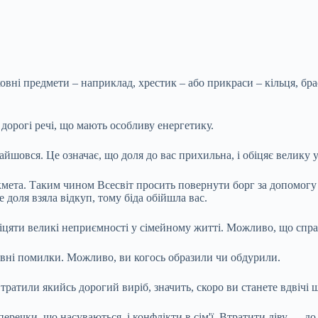
овні предмети – наприклад, хрестик – або прикраси – кільця, бра
дорогі речі, що мають особливу енергетику.
йшовся. Це означає, що доля до вас прихильна, і обіцяє велику у
кмета. Таким чином Всесвіт просить повернути борг за допомогу
 доля взяла відкуп, тому біда обійшла вас.
іцяти великі неприємності у сімейному житті. Можливо, що спра
авні помилки. Можливо, ви когось образили чи обдурили.
 втратили якийсь дорогий виріб, значить, скоро ви станете вдвічі
речки, що насуваються, і конфлікти в сім'ї. Втратити ліву — до 