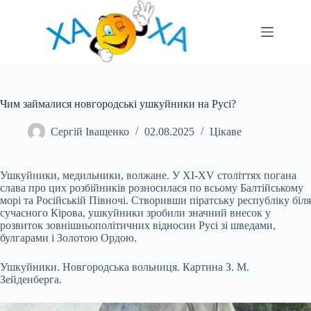
Перейти
до
вмісту
Чим займалися новгородські ушкуйники на Русі?
Сергій Іващенко
02.08.2025
Цікаве
Ушкуйники, медильники, волжане. У XI-XV століттях погана
слава про цих розбійників розносилася по всьому Балтійському
морі та Російській Півночі. Створивши піратську республіку біля
сучасного Кірова, ушкуйники зробили значний внесок у
розвиток зовнішньополітичних відносин Русі зі шведами,
булгарами і Золотою Ордою.
Ушкуйники. Новгородська вольниця. Картина З. М.
Зейденберга.