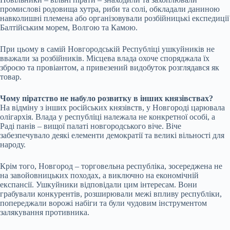
промислові родовища хутра, риби та солі, обкладали даниною
навколишні племена або організовували розбійницькі експедиції
Балтійським морем, Волгою та Камою.
При цьому в самій Новгородській Республіці ушкуйників не
вважали за розбійників. Місцева влада охоче споряджала їх
зброєю та провіантом, а привезений видобуток розглядався як
товар.
Чому піратство не набуло розвитку в інших князівствах?
На відміну з інших російських князівств, у Новгороді царювала
олігархія. Влада у республіці належала не конкретної особі, а
Раді панів – вищої палаті новгородського віче. Віче
забезпечувало деякі елементи демократії та великі вільності для
народу.
Крім того, Новгород – торговельна республіка, зосереджена не
на завойовницьких походах, а виключно на економічній
експансії. Ушкуйники відповідали цим інтересам. Вони
грабували конкурентів, розширювали межі впливу республіки,
попереджали ворожі набіги та були чудовим інструментом
залякування противника.