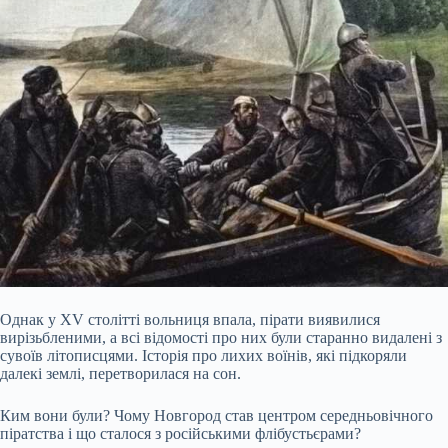
Однак у XV столітті вольниця впала, пірати виявилися
вирізьбленими, а всі відомості про них були старанно видалені з
сувоїв літописцями. Історія про лихих воїнів, які підкоряли
далекі землі, перетворилася на сон.
Ким вони були? Чому Новгород став центром середньовічного
піратства і що сталося з російськими флібустьєрами?