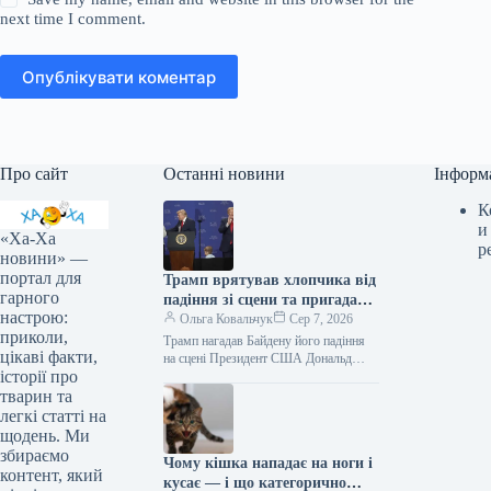
next time I comment.
Опублікувати коментар
Про сайт
Останні новини
Інформ
К
и
«Ха-Ха
р
новини» —
портал для
Трамп врятував хлопчика від
гарного
падіння зі сцени та пригадав
настрою:
Байдена (відео)
Ольга Ковальчук
Сер 7, 2026
приколи,
Трамп нагадав Байдену його падіння
цікаві факти,
на сцені Президент США Дональд
історії про
Трамп врятував дитину від падіння зі
сцени та обмовився про…
тварин та
легкі статті на
щодень. Ми
збираємо
Чому кішка нападає на ноги і
контент, який
кусає — і що категорично