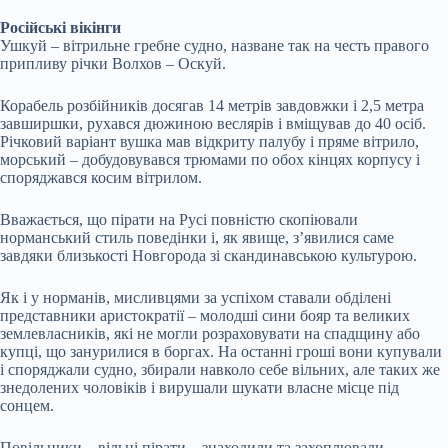
Російські вікінги
Ушкуй – вітрильне гребне судно, назване так на честь правого
припливу річки Волхов – Оскуй.
Корабель розбійників досягав 14 метрів завдовжки і 2,5 метра
завширшки, рухався дюжиною веслярів і вміщував до 40 осіб.
Річковий варіант вушка мав відкриту палубу і пряме вітрило,
морський – добудовувався трюмами по обох кінцях корпусу і
споряджався косим вітрилом.
Вважається, що пірати на Русі повністю скопіювали
норманський стиль поведінки і, як явище, з’явилися саме
завдяки близькості Новгорода зі скандинавською культурою.
Як і у норманів, мисливцями за успіхом ставали обділені
представники аристократії – молодші сини бояр та великих
землевласників, які не могли розраховувати на спадщину або
купці, що занурилися в боргах. На останні гроші вони купували
і споряджали судно, збирали навколо себе вільних, але таких же
знедолених чоловіків і вирушали шукати власне місце під
сонцем.
Повільники – вільні пірати – знаходили та захоплювали