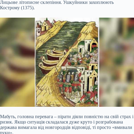
Лицьове літописне склепіння. Ушкуйники захоплюють
Кострому (1375).
Мабуть, головна перевага – пірати діяли повністю на свій страх і
ризик. Якщо ситуація складалася дуже круто і розграбована
держава вимагала від новгородців відповіді, ті просто «вмивали
руки».