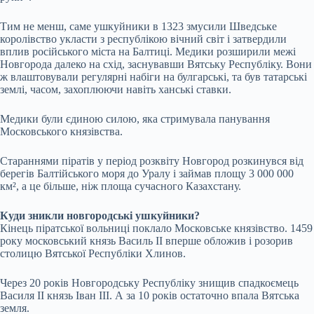
Тим не менш, саме ушкуйники в 1323 змусили Шведське
королівство укласти з республікою вічний світ і затвердили
вплив російського міста на Балтиці. Медики розширили межі
Новгорода далеко на схід, заснувавши Вятську Республіку. Вони
ж влаштовували регулярні набіги на булгарські, та був татарські
землі, часом, захоплюючи навіть ханські ставки.
Медики були єдиною силою, яка стримувала панування
Московського князівства.
Стараннями піратів у період розквіту Новгород розкинувся від
берегів Балтійського моря до Уралу і займав площу 3 000 000
км², а це більше, ніж площа сучасного Казахстану.
Куди зникли новгородські ушкуйники?
Кінець піратської вольниці поклало Московське князівство. 1459
року московський князь Василь II вперше обложив і розорив
столицю Вятської Республіки Хлинов.
Через 20 років Новгородську Республіку знищив спадкоємець
Василя ІІ князь Іван ІІІ. А за 10 років остаточно впала Вятська
земля.