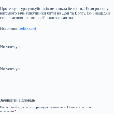
Проте культура ушкуйників не зникла безвісти. Після розгону
вятського віче ушкуйники бігли на Дон та Волгу. Їхні нащадки
стали засновниками російського козацтва.
Источник:
zefirka.net
Submit Rating
Rate this item:
No votes yet.
Submit Rating
Rate this item:
No votes yet.
Залишити відповідь
Ваша e-mail адреса не оприлюднюватиметься.
Обов’язкові поля
позначені
*