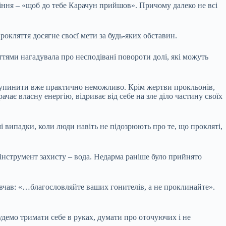
іння – «щоб до тебе Карачун прийшов». Причому далеко не всі
окляття досягне своєї мети за будь-яких обставин.
ттями нагадувала про несподівані повороти долі, які можуть
, зупинити вже практично неможливо. Крім жертви прокльонів,
ає власну енергію, відриває від себе на зле діло частину своїх
мі випадки, коли люди навіть не підозрюють про те, що прокляті,
інструмент захисту – вода. Недарма раніше було прийнято
вчав: «…благословляйте ваших гонителів, а не проклинайте».
удемо тримати себе в руках, думати про оточуючих і не