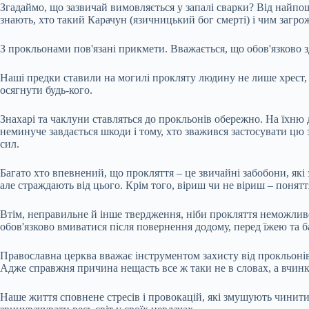
Згадаймо, що зазвичай вимовляється у запалі сварки? Від найп
знають, хто такий Карачун (язичницький бог смерті) і чим загро
З прокльонами пов'язані прикмети. Вважається, що обов'язково з
Наші предки ставили на могилі прокляту людину не лише хрест, а
осягнути будь-кого.
Знахарі та чаклуни ставляться до прокльонів обережно. На їхн
неминуче завдається шкоди і тому, хто зважився застосувати цю 
сил.
Багато хто впевнений, що прокляття – це звичайні забобони, які
але страждають від цього. Крім того, віриш чи не віриш – понят
Втім, неправильне й інше твердження, ніби прокляття неможлив
обов'язково вмиватися після повернення додому, перед їжею та
Православна церква вважає інструментом захисту від прокльоні
Адже справжня причина нещасть все ж таки не в словах, а вчин
Наше життя сповнене стресів і провокацій, які змушують чинити 