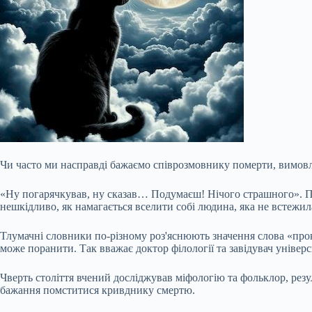
Чи часто ми насправді бажаємо співрозмовнику померти, вимов
«Ну погарячкував, ну сказав… Подумаєш! Нічого страшного». Под
нешкідливо, як намагається вселити собі людина, яка не встежил
Тлумачні словники по-різному роз'яснюють значення слова «прок
може поранити. Так вважає доктор філології та завідувач універ
Чверть століття вчений досліджував міфологію та фольклор, рез
бажання помститися кривднику смертю.