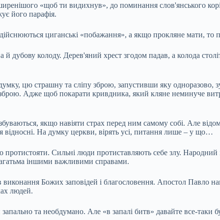
оширенішого «щоб ти видихнув», до поминання слов'янського кор
жує його парафія.
дійснюються циганські «побажання», а якщо прокляне мати, то пр
 й дубову колоду. Дерев'яний хрест згодом падав, а колода столі
ю думку, цю страшну та сліпу зброю, запустивши яку одноразово
зброю. Адже щоб покарати кривдника, який кляне неминуче витрач
 збуваються, якщо навіяти страх перед ним самому собі. Але відо
тя відносні. На думку церкви, вірять усі, питання лише – у що…
о протистояти. Сильні люди протиставляють себе злу. Народний 
 багатьма іншими важливими справами.
в виконання Божих заповідей і благословення. Апостол Павло на
ках людей.
запально та необдумано. Але «в запалі битв» давайте все-таки б