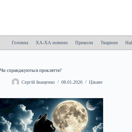
Перейти
до
вмісту
Головна
ХА-ХА новини
Приколи
Тварини
На
Чи справджуються прокляття?
Сергій Іващенко
08.01.2026
Цікаве