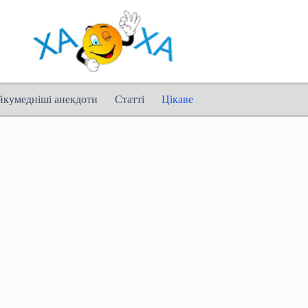
йкумедніші анекдоти
Статті
Цікаве