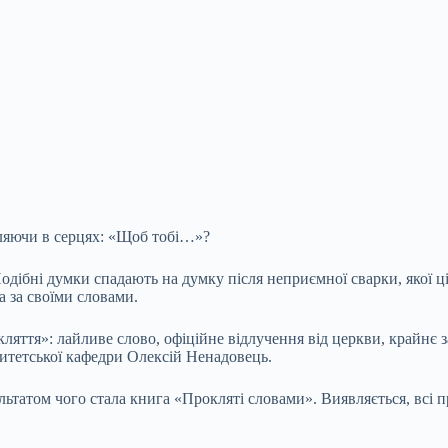
ляючи в серцях: «Щоб тобі…»?
ібні думки спадають на думку після неприємної сварки, якої ці
а за своїми словами.
ляття»: лайливе слово, офіційне відлучення від церкви, крайнє 
ситетської кафедри Олексій Ненадовець.
ультатом чого стала книга «Прокляті словами». Виявляється, всі