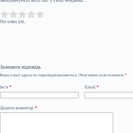
звинувачувати весь світ у своїх невдачах. .
Submit Rating
Rate this item:
No votes yet.
Залишити відповідь
Ваша e-mail адреса не оприлюднюватиметься.
Обов’язкові поля позначені
*
Ім’я
*
Email
*
Додати коментар
*