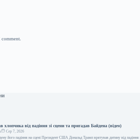
 I comment.
ни
 хлопчика від падіння зі сцени та пригадав Байдена (відео)
к
Сер 7, 2026
дену його падіння на сцені Президент США Дональд Трамп врятував дитину від падіння з