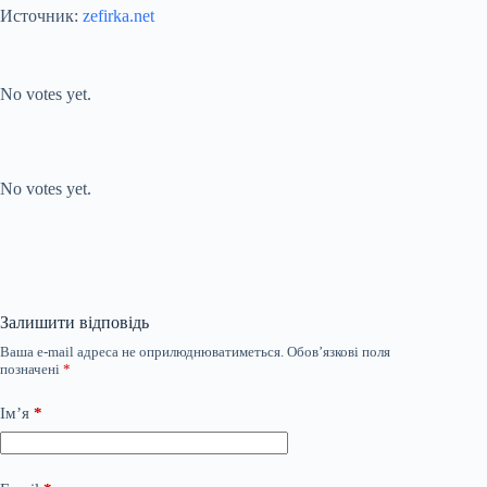
Источник:
zefirka.net
Submit Rating
Rate this item:
No votes yet.
Submit Rating
Rate this item:
No votes yet.
Залишити відповідь
Ваша e-mail адреса не оприлюднюватиметься.
Обов’язкові поля
позначені
*
Ім’я
*