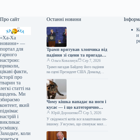
Про сайт
Останні новини
Інформ
К
и
«Ха-Ха
р
новини» —
портал для
Трамп врятував хлопчика від
гарного
падіння зі сцени та пригадав
настрою:
Байдена (відео)
Ольга Ковальчук
Сер 7, 2026
приколи,
Трамп нагадав Байдену його падіння
цікаві факти,
на сцені Президент США Дональд
історії про
Трамп врятував дитину від падіння зі
сцени та обмовився про…
тварин та
легкі статті на
щодень. Ми
збираємо
Чому кішка нападає на ноги і
контент, який
кусає — і що категорично
піднімає
заборонено робити у відповідь
Юрій Дорошенко
Сер 5, 2026
настрій і
У свідомості котів все влаштовано по-
викликає
іншому. З’ясуємо, що спонукає милу
усмішку.
муркотливу істоту перетворюватися на
Заходьте, коли
домашнього бешкетника, і як
хочеться
повернути спокій…