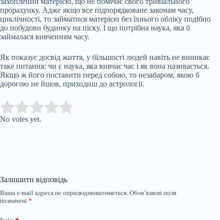
захоплений матерією, що не помічає свого тривіального
прорахунку. Адже якщо все підпорядковане законам часу,
циклічності, то займатися матерією без їхнього обліку подібно
до побудови будинку на піску. І що потрібна наука, яка б
займалася вивченням часу.
Як показує досвід життя, у більшості людей навіть не виникає
таке питання: чи є наука, яка вивчає час і як вона називається.
Якщо ж його поставити перед собою, то незабаром, якою б
дорогою не йшов, приходиш до астрології.
Submit Rating
Rate this item:
No votes yet.
Залишити відповідь
Ваша e-mail адреса не оприлюднюватиметься.
Обов’язкові поля
позначені
*