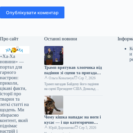
Опублікувати коментар
Про сайт
Останні новини
Інформ
К
и
«Ха-Ха
р
новини» —
портал для
Трамп врятував хлопчика від
гарного
падіння зі сцени та пригадав
настрою:
Байдена (відео)
Ольга Ковальчук
Сер 7, 2026
приколи,
Трамп нагадав Байдену його падіння
цікаві факти,
на сцені Президент США Дональд
історії про
Трамп врятував дитину від падіння зі
сцени та обмовився про…
тварин та
легкі статті на
щодень. Ми
збираємо
Чому кішка нападає на ноги і
контент, який
кусає — і що категорично
піднімає
заборонено робити у відповідь
Юрій Дорошенко
Сер 5, 2026
настрій і