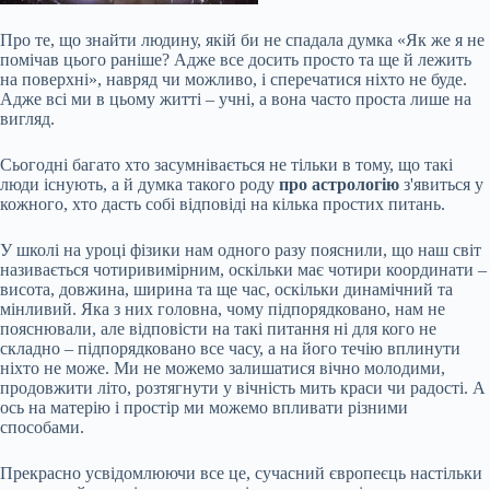
Про те, що знайти людину, якій би не спадала думка «Як же я не
помічав цього раніше? Адже все досить просто та ще й лежить
на поверхні», навряд чи можливо, і сперечатися ніхто не буде.
Адже всі ми в цьому житті – учні, а вона часто проста лише на
вигляд.
Сьогодні багато хто засумнівається не тільки в тому, що такі
люди існують, а й думка такого роду
про астрологію
з'явиться у
кожного, хто дасть собі відповіді на кілька простих питань.
У школі на уроці фізики нам одного разу пояснили, що наш
світ
називається чотиривимірним, оскільки має чотири координати –
висота, довжина, ширина та ще час, оскільки динамічний та
мінливий. Яка з них головна, чому підпорядковано, нам не
пояснювали, але відповісти на такі питання ні для кого не
складно – підпорядковано все часу, а на його течію вплинути
ніхто не може. Ми не можемо залишатися вічно молодими,
продовжити літо, розтягнути у вічність мить краси чи радості. А
ось на матерію і простір ми можемо впливати різними
способами.
Прекрасно усвідомлюючи все це, сучасний європеєць настільки