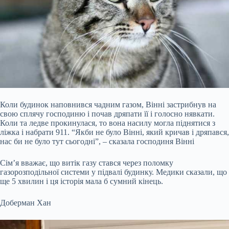
Коли будинок наповнився чадним газом, Вінні застрибнув на
свою сплячу господиню і почав дряпати її і голосно нявкати.
Коли та ледве прокинулася, то вона насилу могла піднятися з
ліжка і набрати 911. “Якби не було Вінні, який кричав і дряпався,
нас би не було тут сьогодні”, – сказала господиня Вінні
Сім’я вважає, що витік газу стався через поломку
газорозподільної системи у підвалі будинку. Медики сказали, що
ще 5 хвилин і ця історія мала б сумний кінець.
Доберман Хан