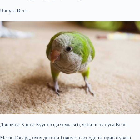
Папуга Віллі
Дворічна Ханна Кууск задихнулася б, якби не папуга Віллі.
Меган Говард, няня дитини і папуга господиня, приготувала