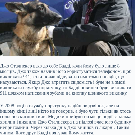
Джо Сталнекер взяв до себе Бадді, коли йому було лише 8
місяців. Джо також навчив його користуватися телефоном, щоб
викликати 911, коли почав відчувати симптоми нападів, що
насуваються. Якщо Джо втратить свідомість і буде не в змозі
викликати службу порятунку, то Бадді повинен буде викликати
911 шляхом натискання зубами на кнопку швидкого виклику.
У 2008 році в службу порятунку надійшов дзвінок, але на
іншому кінці лінії ніхто не говорив, а було чути тільки як хтось
голосно скиглив і вив. Медики прибули на місце події за кілька
хвилин і виявили Джо Сталнекера на підлозі власного будинку
непритомний. Через кілька днів Джо вийшов із лікарні. Таким
чином, його друг Бадді врятував йому життя.