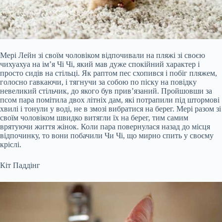
Мері Лейн зі своїм чоловіком відпочивали на пляжі зі своєю
чихуахуа на ім’я Чі Чі, який мав дуже спокійний характер і
просто сидів на стільці. Як раптом пес схопився і побіг пляжем,
голосно гавкаючи, і тягнучи за собою по піску на повідку
невеликий стільчик, до якого був прив’язаний. Пройшовши за
псом пара помітила двох літніх дам, які потрапили під штормові
хвилі і тонули у воді, не в змозі вибратися на берег. Мері разом зі
своїм чоловіком швидко витягли їх на берег, тим самим
врятуючи життя жінок. Коли пара повернулася назад до місця
відпочинку, то вони побачили Чи Чі, що мирно спить у своєму
кріслі.
Кіт Паддінг