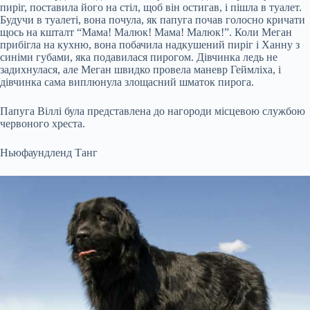
пиріг, поставила його на стіл, щоб він остигав, і пішла в туалет.
Будучи в туалеті, вона почула, як папуга почав голосно кричати
щось на кшталт “Мама! Малюк! Мама! Малюк!”. Коли Меган
прибігла на кухню, вона побачила надкушений пиріг і Ханну з
синіми губами, яка подавилася пирогом. Дівчинка ледь не
задихнулася, але Меган швидко провела маневр Геймліха, і
дівчинка сама виплюнула злощасний шматок пирога.
Папуга Віллі була представлена до нагороди місцевою службою
червоного хреста.
Ньюфаундленд Танг