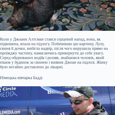
Коли у Джоанн Алтсман стався серцевий напад, вона, як
підкошена, впала на підлогу. Побачивши цю картину, Лулу,
свиня її дочки, вибігла надвір, після чого вирушила прямо на
проїжджу частину, намагаючись привернути до себе увагу.
Серед обурюваних водіїв і роззяв, знайшовся чоловік, який
пішов у будинок за свинею і виявив Джоан на підлозі. Жінку
було негайно доставлено до лікарні.
Німецька вівчарка Бадді