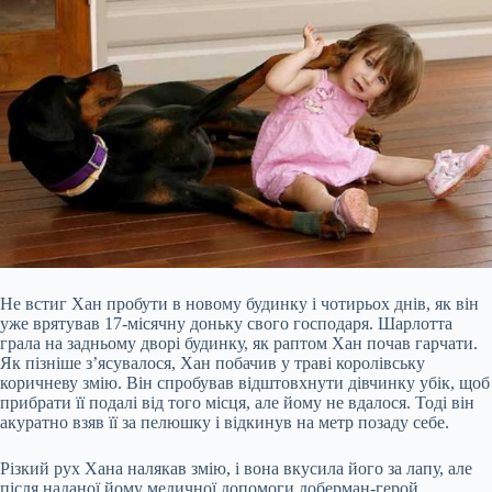
Не встиг Хан
пробути в новому будинку і чотирьох днів, як він
уже врятував 17-місячну доньку свого господаря. Шарлотта
грала на задньому дворі будинку, як раптом Хан почав гарчати.
Як пізніше з’ясувалося, Хан побачив у траві королівську
коричневу змію. Він спробував відштовхнути дівчинку убік, щоб
прибрати її подалі від того місця, але йому не вдалося. Тоді він
акуратно взяв її за пелюшку і відкинув на метр позаду себе.
Різкий рух Хана налякав змію, і вона вкусила його за лапу, але
після наданої йому медичної допомоги доберман-герой