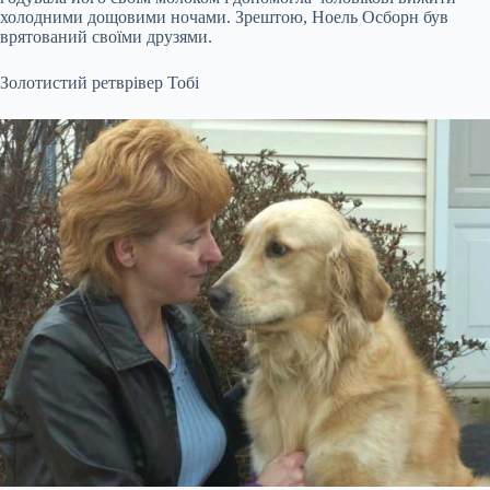
холодними дощовими ночами. Зрештою, Ноель Осборн був
врятований своїми друзями.
Золотистий ретврівер Тобі