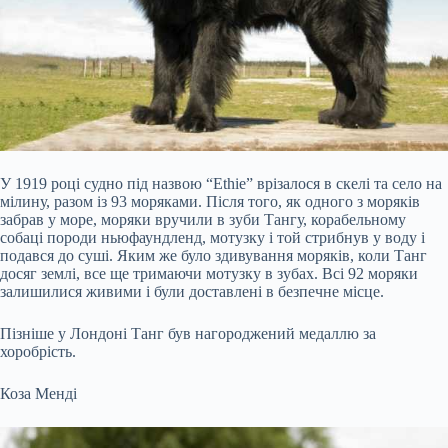
У 1919 році судно під назвою “Ethie” врізалося в скелі та село на
мілину, разом із 93 моряками. Після того, як одного з моряків
забрав у море, моряки вручили в зуби Тангу, корабельному
собаці породи ньюфаундленд, мотузку і той стрибнув у воду і
подався до суші. Яким же було здивування моряків, коли Танг
досяг землі, все ще тримаючи мотузку в зубах. Всі 92 моряки
залишилися живими і були доставлені в безпечне місце.
Пізніше у Лондоні Танг був нагороджений медаллю за
хоробрість.
Коза Менді