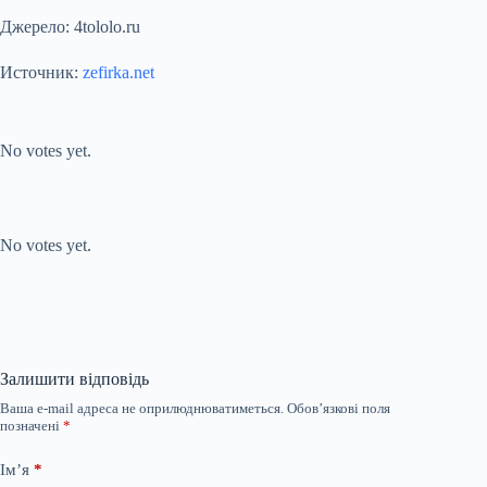
Джерело: 4tololo.ru
Источник:
zefirka.net
Submit Rating
Rate this item:
No votes yet.
Submit Rating
Rate this item:
No votes yet.
Залишити відповідь
Ваша e-mail адреса не оприлюднюватиметься.
Обов’язкові поля
позначені
*
Ім’я
*