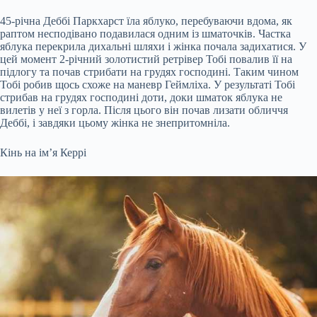
45-річна Деббі Паркхарст їла яблуко, перебуваючи вдома, як
раптом несподівано подавилася одним із шматочків. Частка
яблука перекрила дихальні шляхи і жінка почала задихатися. У
цей момент 2-річний золотистий ретрівер Тобі повалив її на
підлогу та почав стрибати на грудях господині. Таким чином
Тобі робив щось схоже на маневр Геймліха. У результаті Тобі
стрибав на грудях господині доти, доки шматок яблука не
вилетів у неї з горла. Після цього він почав лизати обличчя
Деббі, і завдяки цьому жінка не знепритомніла.
Кінь на ім’я Керрі