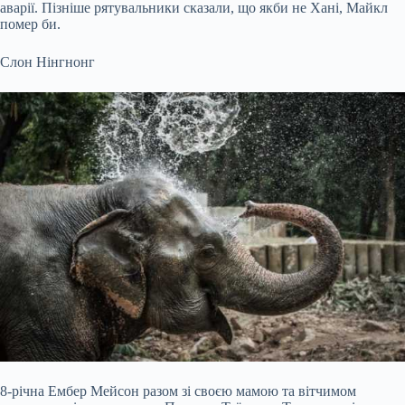
аварії. Пізніше рятувальники сказали, що якби не Хані, Майкл
помер би.
Слон Нінгнонг
8-річна Ембер Мейсон разом зі своєю мамою та вітчимом