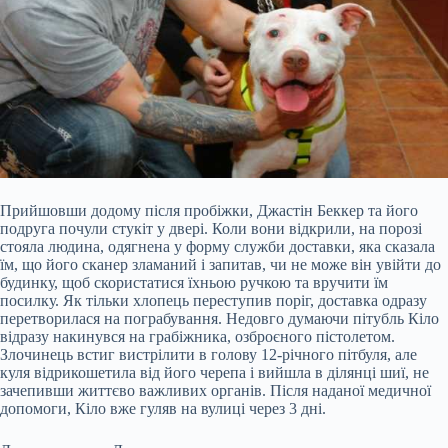
Прийшовши додому після пробіжки, Джастін Беккер та його
подруга почули стукіт у двері. Коли вони відкрили, на порозі
стояла людина, одягнена у форму служби доставки, яка сказала
їм, що його сканер зламаний і запитав, чи не може він увійти до
будинку, щоб скористатися їхньою ручкою та вручити їм
посилку. Як тільки хлопець переступив поріг, доставка одразу
перетворилася на пограбування. Недовго думаючи пітубль Кіло
відразу накинувся на грабіжника, озброєного пістолетом.
Злочинець встиг вистрілити в голову 12-річного пітбуля, але
куля відрикошетила від його черепа і вийшла в ділянці шиї, не
зачепивши життєво важливих органів. Після наданої медичної
допомоги, Кіло вже гуляв на вулиці через 3 дні.