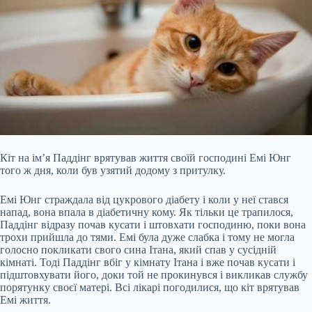
Кіт на ім’я Паддінг врятував життя своїй господині Емі Юнг
того ж дня, коли був узятий додому з притулку.
Емі Юнг страждала від цукрового діабету і коли у неї стався
напад, вона впала в діабетичну кому. Як тільки це трапилося,
Паддінг відразу почав кусати і штовхати господиню, поки вона
трохи прийшла до тями. Емі була дуже слабка і тому не могла
голосно покликати свого сина Ітана, який спав у сусідній
кімнаті. Тоді Паддінг вбіг у кімнату Ітана і вже почав кусати і
підштовхувати його, доки той не прокинувся і викликав службу
порятунку своєї матері. Всі лікарі погодилися, що кіт врятував
Емі життя.