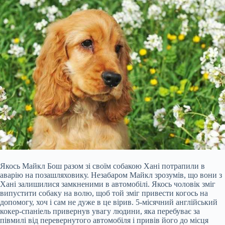
Якось Майкл Бош разом зі своїм собакою Хані потрапили в
аварію на позашляховику. Незабаром Майкл зрозумів, що вони з
Хані залишилися замкненими в автомобілі. Якось чоловік зміг
випустити собаку на волю, щоб той зміг привести когось на
допомогу, хоч і сам не дуже в це вірив. 5-місячний англійський
кокер-спаніель привернув увагу людини, яка перебуває за
півмилі від перевернутого автомобіля і привів його до місця