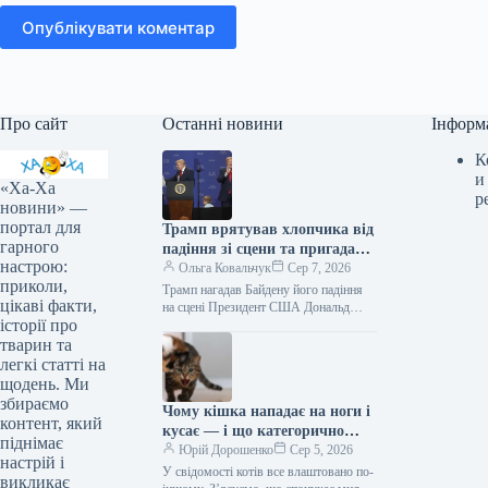
Опублікувати коментар
Про сайт
Останні новини
Інформ
К
и
«Ха-Ха
р
новини» —
портал для
Трамп врятував хлопчика від
гарного
падіння зі сцени та пригадав
настрою:
Байдена (відео)
Ольга Ковальчук
Сер 7, 2026
приколи,
Трамп нагадав Байдену його падіння
цікаві факти,
на сцені Президент США Дональд
історії про
Трамп врятував дитину від падіння зі
сцени та обмовився про…
тварин та
легкі статті на
щодень. Ми
збираємо
Чому кішка нападає на ноги і
контент, який
кусає — і що категорично
піднімає
заборонено робити у відповідь
Юрій Дорошенко
Сер 5, 2026
настрій і
У свідомості котів все влаштовано по-
викликає