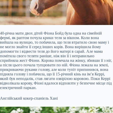
40-річна мати двох дітей Фіона Бойд була одна на сімейній
фермі, як раптом почула крики теля за вікном. Коли вона
вийшла на вулицю, то побачила, що теля втратило свою маму і
не могло знайти її серед інших корів. Вона вирішила йому
допомогти і відвести теля до його матері в сарай. Але мама
помітила свого теляти раніше, ніж він її і неправильно
сприйняла жест Фіони. Корова помчала на жінку, збивши її з ніг,
а після цього почала тупцювати по ній. Фіона лежала на землі,
прикриваючи руками голову, але коли тупіт припинився, вона
підняла голову і побачила, що її 15-річний кінь на ім’я Керрі,
який був неподалік, став лягати озвірілою коровою. Поки Керрі
відволікала корову, Фіоні вдалося відповзти у безпечне місце під
електричний паркан.
Англійський кокер-спаніель Хані