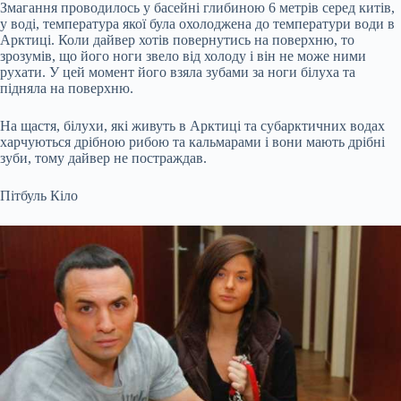
Змагання проводилось у басейні глибиною 6 метрів серед китів,
у воді, температура якої була охолоджена до температури води в
Арктиці. Коли дайвер хотів повернутись на поверхню, то
зрозумів, що його ноги звело від холоду і він не може ними
рухати. У цей момент його взяла зубами за ноги білуха та
підняла на поверхню.
На щастя, білухи, які живуть в Арктиці та субарктичних водах
харчуються дрібною рибою та кальмарами і вони мають дрібні
зуби, тому дайвер не постраждав.
Пітбуль Кіло