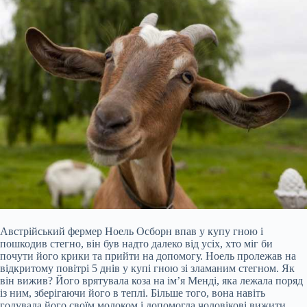
Австрійський фермер Ноель Осборн впав у купу гною і
пошкодив стегно, він був надто далеко від усіх, хто міг би
почути його крики та прийти на допомогу. Ноель пролежав на
відкритому повітрі 5 днів у купі гною зі зламаним стегном. Як
він вижив? Його врятувала коза на ім’я Менді, яка лежала поряд
із ним, зберігаючи його в теплі. Більше того, вона навіть
годувала його своїм молоком і допомогла чоловікові вижити