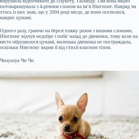
вирушила відпочивати до Пхукету, Таїланду. Там вона міцно
потоваришувала з 4-річним слоном на ім’я Нінгнонг. Навряд чи
хтось із них знав, що у 2004 році місце, де вони оселилися,
накриє цунамі.
Одного разу, граючи на березі пляжу разом з іншими слонами,
Нінгнонг відчув недобре і побіг назад до дівчинки, тому коли на
місто обрушилося цунамі, маленька дівчинка не постраждала,
оскільки Нінгнонг вкрив її від стихії власним тілом.
Чихуахуа Чи Чи