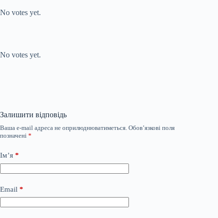
No votes yet.
Submit Rating
Rate this item:
No votes yet.
Залишити відповідь
Ваша e-mail адреса не оприлюднюватиметься.
Обов’язкові поля
позначені
*
Ім’я
*
Email
*