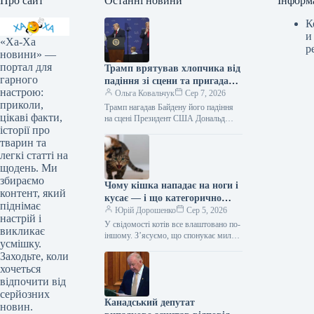
Про сайт
Останні новини
Інформ
К
и
«Ха-Ха
р
новини» —
портал для
Трамп врятував хлопчика від
гарного
падіння зі сцени та пригадав
настрою:
Байдена (відео)
Ольга Ковальчук
Сер 7, 2026
приколи,
Трамп нагадав Байдену його падіння
цікаві факти,
на сцені Президент США Дональд
історії про
Трамп врятував дитину від падіння зі
сцени та обмовився про…
тварин та
легкі статті на
щодень. Ми
збираємо
Чому кішка нападає на ноги і
контент, який
кусає — і що категорично
піднімає
заборонено робити у відповідь
Юрій Дорошенко
Сер 5, 2026
настрій і
У свідомості котів все влаштовано по-
викликає
іншому. З’ясуємо, що спонукає милу
усмішку.
муркотливу істоту перетворюватися на
Заходьте, коли
домашнього бешкетника, і як
хочеться
повернути спокій…
відпочити від
серйозних
Канадський депутат
новин.