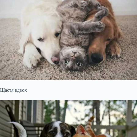
Щастя вдвох