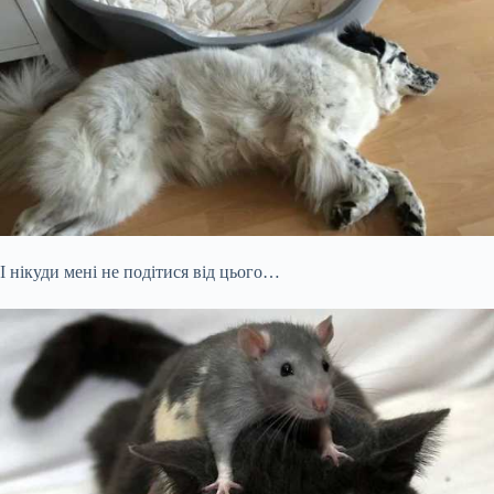
І
нікуди мені не подітися від цього…