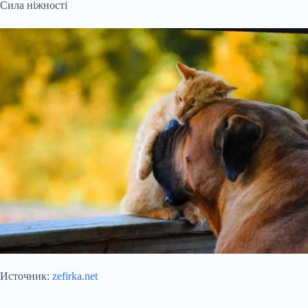
Сила ніжності
Источник:
zefirka.net
Submit Rating
Rate this item: