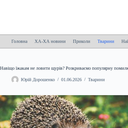
Перейти
до
вмісту
Головна
ХА-ХА новини
Приколи
Тварини
На
Навіщо їжакам не ловити щурів? Розкриваємо популярну помилк
Юрій Дорошенко
01.06.2026
Тварини