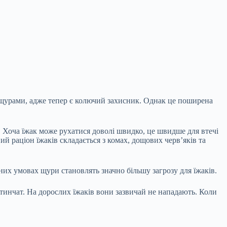
а щурами, адже тепер є колючий захисник. Однак це поширена
я. Хоча їжак може рухатися доволі швидко, це швидше для
втечі
й раціон їжаків складається з комах, дощових черв’яків та
их умовах щури становлять значно більшу загрозу для їжаків.
итинчат. На дорослих їжаків вони зазвичай не нападають. Коли