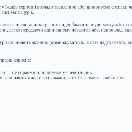
є у їжаків серйозні розлади травлення) або пропонуємо сосиски
 місцевих щурів.
бираються представники різних видів. Їжаки та щури можуть їсти
ни, легко передаючи один одному паразитів або, наприклад, сал
щури починають активно розмножуватися. Їх стає надто багато, в
правді корисне:
ою — це справжній порятунок у спекотні дні.
ам залишаються жуки та слимаки, яких їжак зможе знайти сам.