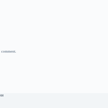
 I comment.
ни