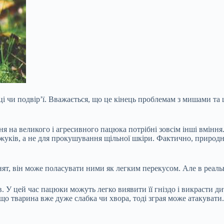
нці чи подвір’ї. Вважається, що це кінець проблемам з мишами т
я на великого і агресивного пацюка потрібні зовсім інші вмінн
жуків, а не для прокушування щільної шкіри. Фактично, природни
ят, він може поласувати ними як легким перекусом. Але в реальн
в. У цей час пацюки можуть легко виявити її гніздо і викрасти д
що тварина вже дуже слабка чи хвора, тоді зграя може атакувати.