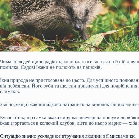
Чимало людей щиро радіють, коли їжак оселяється на їхній діля
помилка. Садові їжаки не полюють на пацюків.
Їхня природа не пристосована до цього. Для успішного полюванн
від небезпеки. Його зуби та щелепи призначені для подрібнення 
слимаків.
Звісно, якщо їжак випадково натрапить на виводок сліпих мишен
Буває й так, що самка їжака вирушає ввечері на пошуки черв’які
їжак згортається в колючий клубок, лізти до нього марно — хіба 
Ситуацію значно ускладнює втручання людини з її мисками їжі