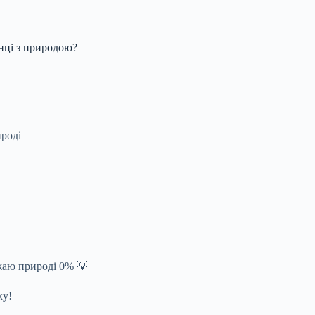
нці з природою?
роді
жаю природі 0% 💡
ку!