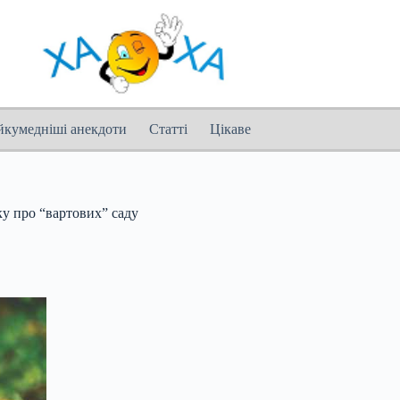
йкумедніші анекдоти
Статті
Цікаве
у про “вартових” саду