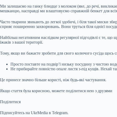
Ми залишаємо на ганку блюдце з молоком (яке, до речі, виклика
мешканцю, насправді ми влаштовуємо справжній бенкет для всіх
Часто тварини звикають до легкої здобичі, і біля такої миски з
сприяє поширенню захворювань. Вони труться біля однієї посуди
Найбільш негативним наслідком регулярної підгодівлі є те, що 
їжаків з вашої території.
Тому, якщо ви бажаєте зробити для свого колючого сусіда щось с
Просто поставте на подвір’ї низьку посудину з чистою вод
Не прибирайте повністю опале листя з-під кущів. Нехай т
Це принесе значно більше користі, ніж будь-які частування.
Якщо стаття була корисною, можете поділитися нею з друзями
Поділитися
Підписуйтесь на UkrMedia в Telegram.