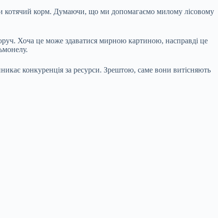
 чи котячий корм. Думаючи, що ми допомагаємо милому лісовому
 поруч. Хоча це може здаватися мирною картиною, насправді це
ьмонелу.
иникає конкуренція за ресурси. Зрештою, саме вони витісняють