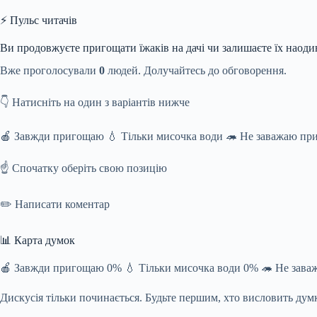
⚡ Пульс читачів
Ви продовжуєте пригощати їжаків на дачі чи залишаєте їх наоди
Вже проголосували
0
людей. Долучайтесь до обговорення.
👇 Натисніть на один з варіантів нижче
🍎 Завжди пригощаю 💧 Тільки мисочка води 🦔 Не заважаю при
☝️ Спочатку оберіть свою позицію
✏️ Написати коментар
📊 Карта думок
🍎 Завжди пригощаю 0% 💧 Тільки мисочка води 0% 🦔 Не зава
Дискусія тільки починається. Будьте першим, хто висловить дум