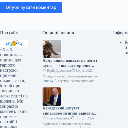
Опублікувати коментар
Про сайт
Останні новини
Інформ
К
и
«Ха-Ха
р
новини» —
портал для
Чому кішка нападає на ноги і
гарного
кусає — і що категорично
настрою:
заборонено робити у відповідь
Юрій Дорошенко
Сер 5, 2026
приколи,
У свідомості котів все влаштовано по-
цікаві факти,
іншому. З’ясуємо, що спонукає милу
історії про
муркотливу істоту перетворюватися на
домашнього бешкетника, і як
тварин та
повернути спокій…
легкі статті на
щодень. Ми
збираємо
Канадський депутат
контент, який
випадково зачитав відповідь
піднімає
від ChatGPT під час промови
Ольга Ковальчук
Лип 28, 2026
настрій і
(відео)
Курйозний інцидент з канадським
викликає