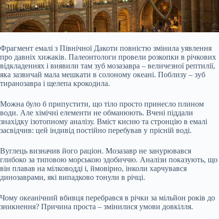
Фрагмент емалі з Північної Дакоти повністю змінила уявлення
про давніх хижаків. Палеонтологи провели розкопки в річкових
відкладеннях і виявили там зуб мозазавра – величезної рептилії,
яка зазвичай мала мешкати в солоному океані. Поблизу – зуб
тиранозавра і щелепа крокодила.
Можна було б припустити, що тіло просто принесло плином
води. Але хімічні елементи не обманюють. Вчені піддали
знахідку ізотопному аналізу. Вміст кисню та стронцію в емалі
засвідчив: цей індивід постійно перебував у прісній
воді.
Вуглець визначив його раціон. Мозазавр не занурювався
глибоко за типовою морською здобиччю. Аналізи показують, що
він плавав на мілководді і, ймовірно, інколи харчувався
динозаврами, які випадково тонули в річці.
Чому океанічний вбивця перебрався в річки за мільйон років до
зникнення? Причина проста – змінилися умови довкілля.