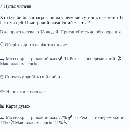
⚡ Пульс читачів
Хто був би більш загрозливим у річковій сутичці: наземний Ті-
Рекс чи цей 11-метровий океанічний «гість»?
Вже проголосувало
18
людей. Приєднуйтесь до обговорення.
👇 Оберіть один з варіантів нижче
🐊 Мозазавр — річковий жах 🦖 Ті-Рекс — непереможний 🧐
Маю власну версію
☝️ Спочатку зробіть свій вибір
✏️ Написати коментар
📊 Карта думок
🐊 Мозазавр — річковий жах 77% 🦖 Ті-Рекс — непереможний
11% 🧐 Маю власну версію 11% 💡