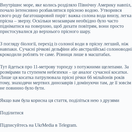
Внутрішнє море, яке колись розділяло Північну Америку навпіл,
почало інтенсивно розбавлятися прісною водою. Утворився
свого роду багатошаровий пиріг: важка солона вода внизу, легка
прісна – зверху. Оскільки мозазаврам необхідно було часто
підніматися на поверхню, щоб дихати повітрям, вони просто
пристосувалися до верхнього прісного шару.
З погляду біології, перехід із солоної води в прісну легший, ніж
навпаки. Сучасні річкові дельфіни або австралійські солоноводні
крокодили роблять те саме. Різниця лише в масштабах.
Тут йдеться про 11-метрову торпеду з потужними щелепами. За
розмірами та ступенем небезпеки – це аналог сучасної косатки.
Лише ця косатка патрулювала прісні річки 66 мільйонів років
тому, знаходячи мертвих динозаврів і домінуючи там, де її зовсім
не повинно було бути.
Якщо вам була корисна ця стаття, поділіться нею з друзями
Поділитися
Підписуйтесь на UkrMedia в Telegram.