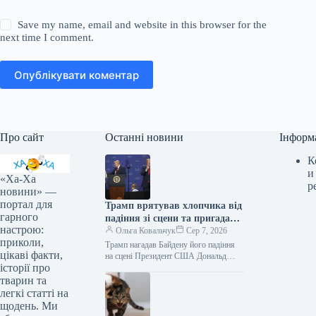
Save my name, email and website in this browser for the
next time I comment.
Опублікувати коментар
Про сайт
Останні новини
Інформ
К
и
«Ха-Ха
р
новини» —
портал для
Трамп врятував хлопчика від
гарного
падіння зі сцени та пригадав
настрою:
Байдена (відео)
Ольга Ковальчук
Сер 7, 2026
приколи,
Трамп нагадав Байдену його падіння
цікаві факти,
на сцені Президент США Дональд
історії про
Трамп врятував дитину від падіння зі
сцени та обмовився про…
тварин та
легкі статті на
щодень. Ми