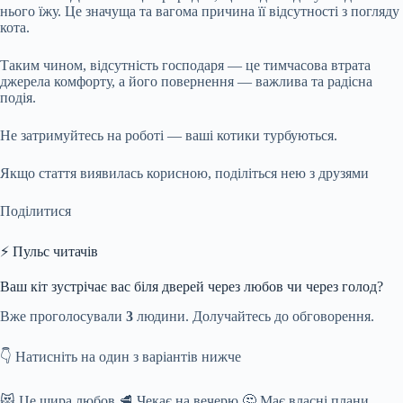
нього їжу. Це значуща та вагома причина її відсутності з погляду
кота.
Таким чином, відсутність господаря — це тимчасова втрата
джерела комфорту, а його повернення — важлива та радісна
подія.
Не затримуйтесь на роботі — ваші котики турбуються.
Якщо стаття виявилась корисною, поділіться нею з друзями
Поділитися
⚡ Пульс читачів
Ваш кіт зустрічає вас біля дверей через любов чи через голод?
Вже проголосували
3
людини. Долучайтесь до обговорення.
👇 Натисніть на один з варіантів нижче
😻 Це щира любов 🥩 Чекає на вечерю 🤔 Має власні плани