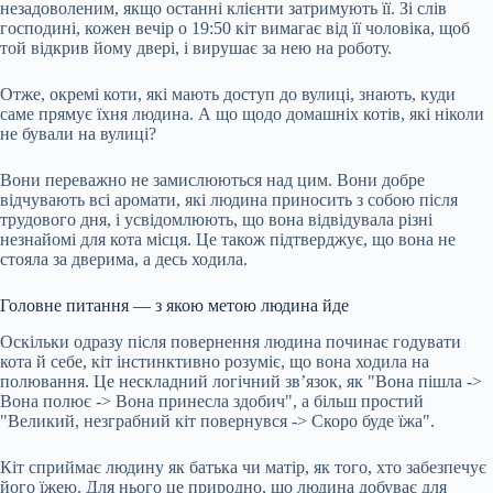
незадоволеним, якщо останні клієнти затримують її. Зі слів
господині, кожен вечір о 19:50 кіт вимагає від її чоловіка, щоб
той відкрив йому двері, і вирушає за нею на роботу.
Отже, окремі коти, які мають доступ до вулиці, знають, куди
саме прямує їхня людина. А що щодо домашніх котів, які ніколи
не бували на вулиці?
Вони переважно не замислюються над цим. Вони добре
відчувають всі аромати, які людина приносить з собою після
трудового дня, і усвідомлюють, що вона відвідувала різні
незнайомі для кота місця. Це також підтверджує, що вона не
стояла за дверима, а десь ходила.
Головне питання — з якою метою людина йде
Оскільки одразу після повернення людина починає годувати
кота й себе, кіт інстинктивно розуміє, що вона ходила на
полювання. Це нескладний логічний зв’язок, як "Вона пішла ->
Вона полює -> Вона принесла здобич", а більш простий
"Великий, незграбний кіт повернувся -> Скоро буде їжа".
Кіт сприймає людину як батька чи матір, як того, хто забезпечує
його їжею. Для нього це природно, що людина добуває для