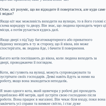
Отже, кіт розуміє, що ви відходите й повертаєтеся, але куди саме
і звідки?
Якщо кіт має можливість виходити на вулицю, то в його голові є
схема коридору та двору. Він знає, що людина проходить через ці
місця, а потім рухається кудись далі.
Якщо двері з під’їзду багатоквартирного або приватного
будинку виходять в ту ж сторону, що й вікна, він може
спостерігати, як людина йде, і бачити її повернення.
Багато котів поспішають до вікна, коли людина виходить за
двері, проводжаючи її поглядом.
Коти, які гуляють на вулиці, можуть супроводжувати та
зустрічати своїх господарів. Деякі навіть йдуть за ними на
роботу, якщо вона знаходиться неподалік.
Я знаю одного кота, який щовечора у робочі дні проходить
приблизно 400 метрів, щоб зустріти свою господиню після
роботи. Вона працює в магазині. Він чекає біля входу, поки вона
закінчить усі справи та вимкне світло, і стає дуже