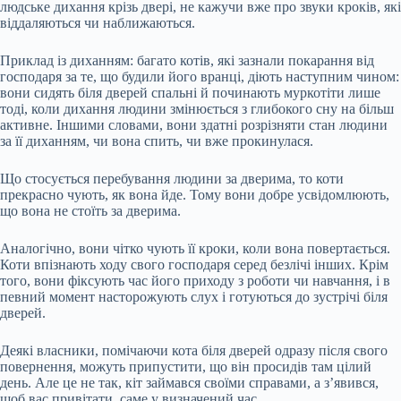
людське дихання крізь двері, не кажучи вже про звуки кроків, які
віддаляються чи наближаються.
Приклад із диханням: багато котів, які зазнали покарання від
господаря за те, що будили його вранці, діють наступним чином:
вони сидять біля дверей спальні й починають муркотіти лише
тоді, коли дихання людини змінюється з глибокого сну на більш
активне. Іншими словами, вони здатні розрізняти стан людини
за її диханням, чи вона спить, чи вже прокинулася.
Що стосується перебування людини за дверима, то коти
прекрасно чують, як вона йде. Тому вони добре усвідомлюють,
що вона не стоїть за дверима.
Аналогічно, вони чітко чують її кроки, коли вона повертається.
Коти впізнають ходу свого господаря серед безлічі інших. Крім
того, вони фіксують час його приходу з роботи чи навчання, і в
певний момент насторожують слух і готуються до зустрічі біля
дверей.
Деякі власники, помічаючи кота біля дверей одразу після свого
повернення, можуть припустити, що він просидів там цілий
день. Але це не так, кіт займався своїми справами, а з’явився,
щоб вас привітати, саме у визначений час.