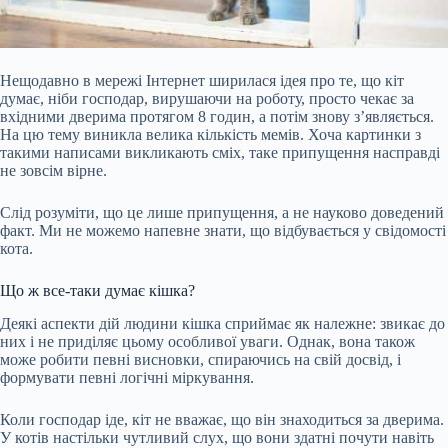
Нещодавно в мережі Інтернет ширилася ідея про те, що кіт
думає, ніби господар, вирушаючи на роботу, просто чекає за
вхідними дверима протягом 8 годин, а потім знову з’являється.
На цю тему виникла велика кількість мемів. Хоча картинки з
такими написами викликають сміх, таке припущення насправді
не зовсім вірне.
Слід розуміти, що це лише припущення, а не науково доведений
факт. Ми не можемо напевне знати, що відбувається у свідомості
кота.
Що ж все-таки думає кішка?
Деякі аспекти дій людини
кішка сприймає як належне: звикає до
них і не приділяє цьому особливої уваги. Однак, вона також
може робити певні висновки, спираючись на свій досвід, і
формувати певні логічні міркування.
Коли господар іде, кіт не вважає, що він знаходиться за дверима.
У котів настільки чутливий слух, що вони здатні почути навіть