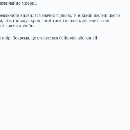
дзвичайно мізерні.
 реальність виявилася значно гіршою. У нижній щелепі цього
, різко знижує кров’яний тиск і вводить жертву в стан
 стікаючи кров’ю.
пір. Зокрема, це стосується буйволів або коней.