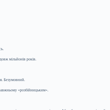
сь.
довж мільйонів років.
ня.
Безумовний.
правжньому «розбійницьким».