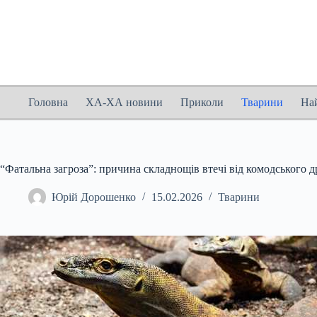
Перейти
до
вмісту
Головна
ХА-ХА новини
Приколи
Тварини
На
“Фатальна загроза”: причина складнощів втечі від комодського д
Юрій Дорошенко
15.02.2026
Тварини