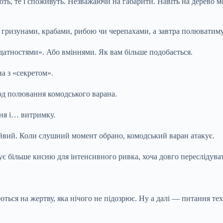
ть, те і споживуть. Незважаючи на габарити. Навіть на дерево м
гризунами, крабами, рибою чи черепахами, а завтра полюватимут
атностями». Або вміннями. Як вам більше подобається.
а з «секретом».
од полювання комодського варана.
ня і… витримку.
айвий. Коли слушний момент обрано, комодський варан атакує.
є більше кисню для інтенсивного ривка, хоча довго переслідува
ся на жертву, яка нічого не підозрює. Ну а далі — питання техні