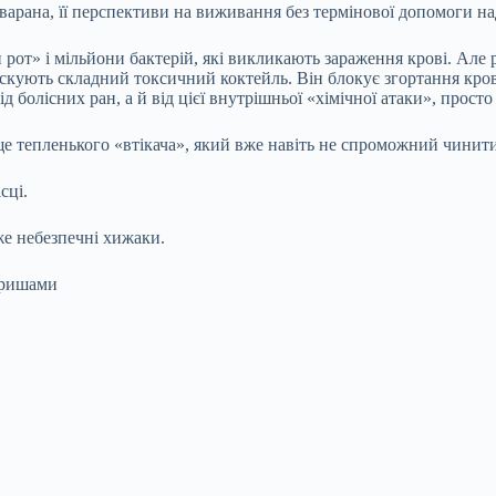
варана, її перспективи на виживання без термінової допомоги на
 рот» і мільйони бактерій, які викликають зараження крові. Але
рскують складний токсичний коктейль. Він блокує згортання крові
 болісних ран, а й від цієї внутрішньої «хімічної атаки», просто
тепленького «втікача», який вже навіть не спроможний чинити о
сці.
же небезпечні хижаки.
аришами