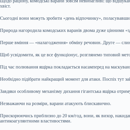
Щодо раціону, комодські варани зовсім невибагливі: що відшукаю
хвіст.
Сьогодні вони можуть зробити «день відпочинку», поласувавши 
Природа нагородила комодських варанів двома дуже цінними «зд
Перше вміння — «налагодження» обміну речовин. Друге — слин
Щоб усвідомити, як це все функціонує, розглянемо типовий мет
Під час полювання ящірка покладається насамперед на маскуван
Необхідно підібрати найкращий момент для атаки. Поспіх тут з
Завдяки особливому механізму дихання гігантська ящірка отриму
Незважаючи на розміри, варани атакують блискавично.
Прискорюючись приблизно до 20 км/год, вони, як вихор, накидають
антикоагулянтними властивостями.