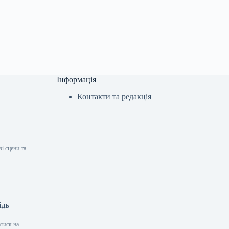
Інформація
Контакти та редакція
і сцени та
ідь
тися на