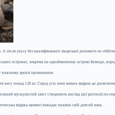
. А після укусу без кваліфікованої лікарської допомоги не обійти
йських островах, зокрема на однойменному острові Комодо, впро
у власному ареалі проживання.
ти вагу понад 130 кг. Серед усіх нині живих ящірок це досягнен
великий мускулистий хвіст створюють вигляд цієї рептилії по-с
елетенська ящірка щомиті викидає назовні свій довгий язик.