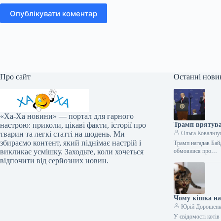
Опублікувати коментар
Про сайт
Останні нови
«Ха-Ха новини» — портал для гарного
настрою: приколи, цікаві факти, історії про
Трамп врятував
тварин та легкі статті на щодень. Ми
Ольга Ковальчу
збираємо контент, який піднімає настрій і
Трамп нагадав Бай
викликає усмішку. Заходьте, коли хочеться
обмовився про…
відпочити від серйозних новин.
Чому кішка нап
Юрій Дорошен
У свідомості коті