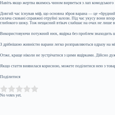
Навіть якщо жертва якимось чином вирветься з лап комодського 
Довгий час існував міф, що основна зброя варана — це «брудний
силача сховані справжні отруйні залози. Під час укусу вони впо
глибокого шоку. Тож нещасний втікач слабшає на очах не лише від
Використовуючи потужний нюх, ящірка без проблем знаходить ще 
З дрібнішою живністю варани легко розправляються одразу на мі
Отже, краще ніколи не зустрічатися з цими ящірками. Дійсно ду
Якщо стаття виявилася корисною, можете поділитися нею з тов
Поділитися
Submit Rating
Rate this item:
No votes yet.