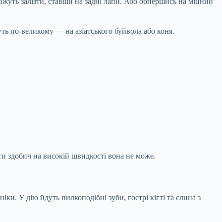
ожуть залізти, ставши на задні лапи. Або обпершись на міцний
ь по-великому — на азіатського буйвола або коня.
ти здобич на високій швидкості вона не може.
ки. У дію йдуть пилкоподібні зуби, гострі кігті та слина з