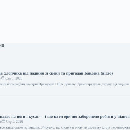
ни
 хлопчика від падіння зі сцени та пригадав Байдена (відео)
к
Сер 7, 2026
дену його падіння на сцені Президент США Дональд Трамп врятував дитину від падіння з
адає на ноги і кусає — і що категорично заборонено робити у відпов
ко
Сер 5, 2026
в все влаштовано по-іншому. З’ясуємо, що спонукає милу муркотливу істоту перетворюва