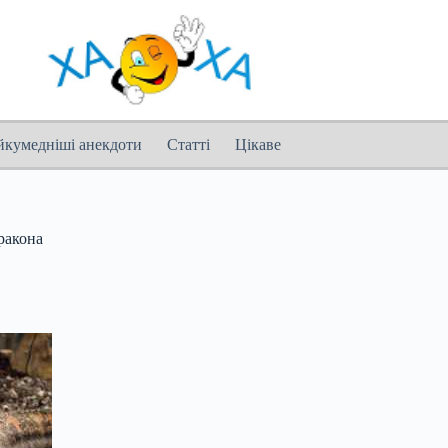
йкумедніші анекдоти
Статті
Цікаве
ракона