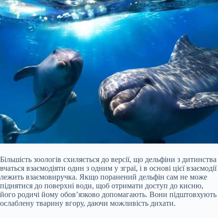
Більшість зоологів схиляється до версії, що дельфіни з дитинства
вчаться взаємодіяти один з одним у зграї, і в основі цієї взаємодії
лежить взаємовиручка. Якщо поранений дельфін сам не може
піднятися до поверхні води, щоб отримати доступ до кисню,
його родичі йому обов’язково допомагають. Вони підштовхують
ослаблену тварину вгору, даючи можливість дихати.