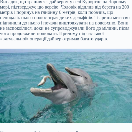
Випадок, що трапився з дайвером у селі Курортне на Чорному
морі, підтверджує цю версію. Чоловік відплив від берега на 200
метрів і поринув на глибину 6 метрів, коли побачив, що
неподалік нього полює зграя диких дельфінів. Тварини миттєво
підпливли до нього і почали виштовхувати на поверхню. Вони
не заспокоїлися, доки не супроводжували його до мілини, після
чого продовжили полювати. Причому під час такої
«рятувальної» операції дайвер отримав багато ударів.