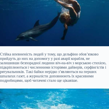
Стійка впевненість людей у тому, що дельфіни обов’язково
прийдуть до них на допомогу у разі аварії корабля, не
залишивши безпорадної людини віч-на-віч з морською стихією,
підкріплюються
і численними історіями дайверів, серфінгістів і
рятувальників. Такі байки нерідко з’являються на перших
шпальтах газет, а журналісти доповнюють їх красивими
подробицями, щоб читачеві стало ще цікавіше.