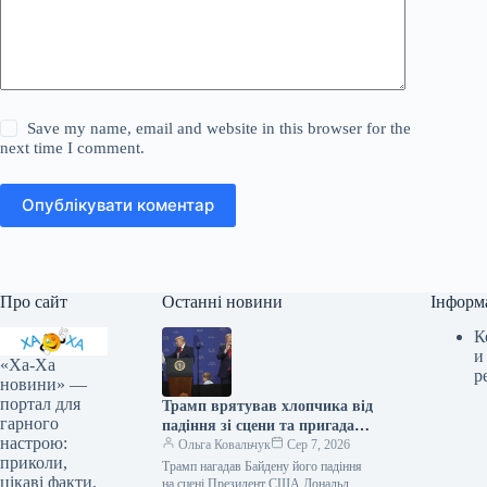
Save my name, email and website in this browser for the
next time I comment.
Опублікувати коментар
Про сайт
Останні новини
Інформ
К
и
«Ха-Ха
р
новини» —
портал для
Трамп врятував хлопчика від
гарного
падіння зі сцени та пригадав
настрою:
Байдена (відео)
Ольга Ковальчук
Сер 7, 2026
приколи,
Трамп нагадав Байдену його падіння
цікаві факти,
на сцені Президент США Дональд