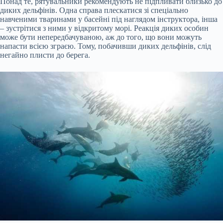
Понад те, рятувальники рекомендують не підпливати близько до
диких дельфінів. Одна справа плескатися зі спеціально
навченими тваринами у басейні під наглядом інструктора, інша
– зустрітися з ними у відкритому морі. Реакція диких особин
може бути непередбачуваною, аж до того, що вони можуть
напасти всією зграєю. Тому, побачивши диких дельфінів, слід
негайно плисти до берега.