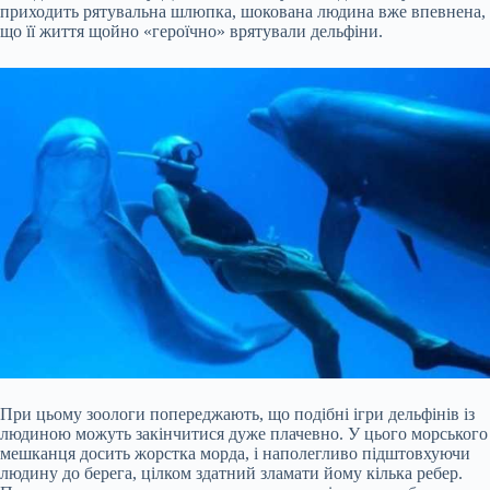
приходить рятувальна шлюпка, шокована людина вже впевнена,
що її життя щойно «героїчно» врятували дельфіни.
При цьому зоологи попереджають, що подібні ігри дельфінів із
людиною можуть закінчитися дуже плачевно. У цього морського
мешканця досить жорстка морда, і наполегливо підштовхуючи
людину до берега, цілком здатний зламати йому кілька ребер.