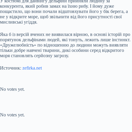
У костюмі для дайвінгу дельфіни прийняли людину за
конкурента, який робив замах на їхню рибу. І йому дуже
пощастило, що вони почали відштовхувати його у бік берега, а
не у відкрите море, щоб звільнити від його присутності свої
мисливські угіддя.
Яка б із версій вчених не виявилася вірною, в основі історій про
порятунок дельфінами людей, які тонуть, лежить лише інстинкт.
«Дружелюбність» по відношенню до людини можуть виявляти
тільки добре навчені тварини, дикі особини серед відкритого
моря становлять серйозну загрозу.
Источник:
zefirka.net
Submit Rating
Rate this item:
No votes yet.
Submit Rating
Rate this item:
No votes yet.