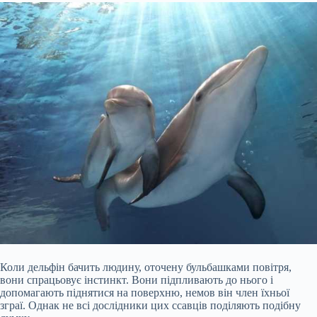
Коли дельфін бачить людину, оточену бульбашками повітря,
вони спрацьовує інстинкт. Вони підпливають до нього і
допомагають піднятися на поверхню, немов він член їхньої
зграї. Однак не всі дослідники цих ссавців поділяють подібну