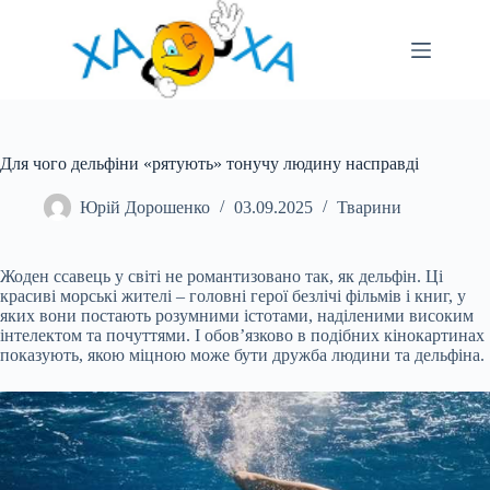
Перейти
до
вмісту
Для чого дельфіни «рятують» тонучу людину насправді
Юрій Дорошенко
03.09.2025
Тварини
Жоден ссавець у світі не романтизовано так, як дельфін. Ці
красиві морські жителі – головні герої безлічі фільмів і книг, у
яких вони постають розумними істотами, наділеними високим
інтелектом та почуттями. І обов’язково в подібних кінокартинах
показують, якою міцною може бути дружба людини та дельфіна.