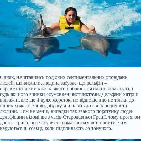
Однак, начитавшись подібних сентиментальних оповідань
людей, що вижили, людина забуває, що дельфін –
справжнісінький хижак, якого побоюється навіть біла акула, і
будь-які його вчинки обумовлені інстинктами. Дельфіни хитрі й
відважні, але ще й дуже жорстокі по відношенню не тільки до
інших хижаків чи видобутку, а й навіть до своїх родичів та
людини. Тим не менш, випадки так званого порятунку людей
дельфінами відомі ще з часів Стародавньої Греції, тому протягом
досить тривалого часу вчені намагаються встановити, чим
керуються ці ссавці, коли підпливають до тонучого.