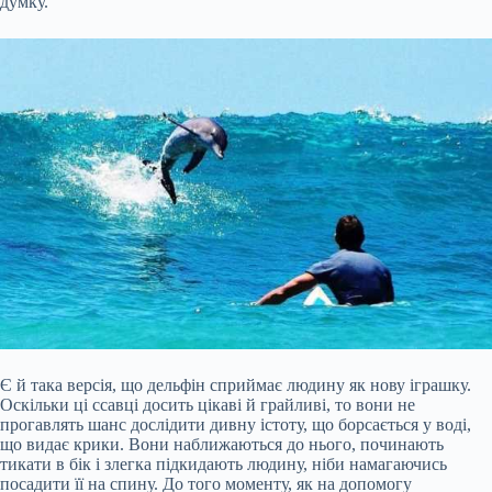
думку.
Є й така версія, що дельфін сприймає людину як нову іграшку.
Оскільки ці ссавці досить цікаві й грайливі, то вони не
прогавлять шанс дослідити дивну істоту, що борсається у воді,
що видає крики. Вони наближаються до нього, починають
тикати в бік і злегка підкидають людину, ніби намагаючись
посадити її на спину. До того моменту, як на допомогу