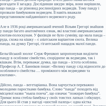
розгадати її загадку. Дослідивши шкури звіра, вони вирішили,
що панда – це різновид рослиноїдних ведмедів. Тому панду і
прозвали бамбуковим ведмедем. Її навіть вважали
представником найдавнішого ведмежого роду.
Але в 1936 році американський вчений Вільям Грегорі знайшов
у панди багато анатомічних ознак, які властиві американським
єнотам-полоскунам. У фахівців не було сумніву, що мала панда –
руда, схожа на кішку – є азіатським варіантом єнота. Велика
панда, на думку Грегорі, гігантський нащадок малої панди.
Бельгійський зоолог Серж Фрешкоп запропонував виділити
панду в особливе сімейство, споріднене як ведмедям, так і
кішкам. Втім, переважає думка, що панда – істота особлива.
Професор А. Г. Банніков пише: «Велику панду слід відносити до
особливого сімейства … проміжного між ведмедями та
єнотами».
Дійсно, панда – вегетаріанка. Вона харчується переважно
молодими паростками бамбука. Слово “панда” походить від
місцевої назви “ньяла понча”, що означає “пожирач бамбука”.
Тримає вона стебла бамбука у своїх товстих лапках і обкушує.
Для цього їй став у нагоді «шостий палець»: одна кістка