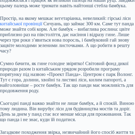
подовжилася і працює як великий палець на нашій руці. Завдяки
цьому палець може тримати навіть найтонші стебла бамбука.
Простір, на якому мешкає вегетаріанка, невеликий: гірські ліси
китайської провінції
Сичуань, що займає 300 км. Саме тут панда
може знайти собі корм. Але бамбук – вибаглива рослина: цвіте
приблизно раз на півстоліття, дає насіння і відразу гине. Лише
через три роки з’явиться нова поросль, і бамбуковий гай знову
зацвіте молодими зеленими листочками. А що робити в решту
часу?
Сумно бачити, як гине голодне звірятко! Світовий фонд дикої
природи разом із китайським урядом розробили програму
порятунку під назвою «Проект Панда». Центром є парк Волонг.
Тут є гора, долини, хвойні та листяні ліси, килим папороті, а
найголовніше – росте бамбук. Так що панди має можливість для
продовження роду.
Сьогодні панді важко знайти не лише бамбук, а й спокій. Виною
тому людина. Він вирубує ліси для будівництва мостів та доріг.
День за днем у панд стає все менше місця для проживання. Так
що панда і не знає, куди їй податися.
Загадкове походження звірка, незвичайний його спосіб життя та