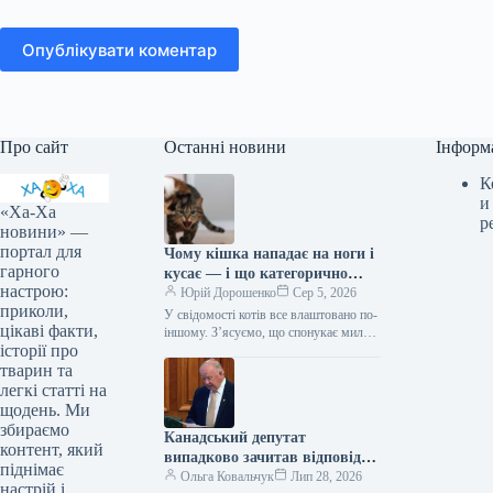
Опублікувати коментар
Про сайт
Останні новини
Інформ
К
и
«Ха-Ха
р
новини» —
портал для
Чому кішка нападає на ноги і
гарного
кусає — і що категорично
настрою:
заборонено робити у відповідь
Юрій Дорошенко
Сер 5, 2026
приколи,
У свідомості котів все влаштовано по-
цікаві факти,
іншому. З’ясуємо, що спонукає милу
історії про
муркотливу істоту перетворюватися на
домашнього бешкетника, і як
тварин та
повернути спокій…
легкі статті на
щодень. Ми
збираємо
Канадський депутат
контент, який
випадково зачитав відповідь
піднімає
від ChatGPT під час промови
Ольга Ковальчук
Лип 28, 2026
настрій і