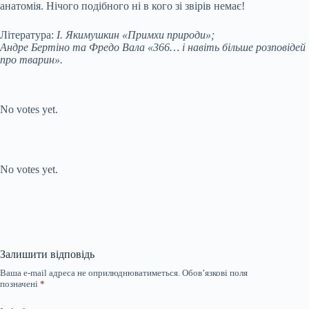
анатомія. Нічого подібного ні в кого зі звірів немає!
Література:
І. Якимушкин «Примхи природи»;
Андре Бертіно та Фредо Вала «366… і навіть більше розповідей
про тварин».
Submit Rating
Rate this item:
No votes yet.
Submit Rating
Rate this item:
No votes yet.
Залишити відповідь
Ваша e-mail адреса не оприлюднюватиметься.
Обов’язкові поля
позначені
*