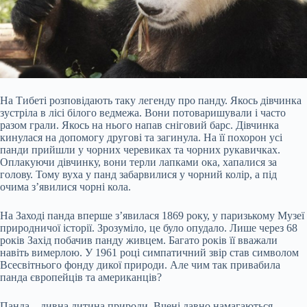
На Тибеті розповідають таку легенду про панду. Якось дівчинка
зустріла в лісі білого ведмежа. Вони потоваришували і часто
разом грали. Якось на нього напав сніговий барс. Дівчинка
кинулася на допомогу другові та загинула. На її похорон усі
панди прийшли у чорних черевиках та чорних рукавичках.
Оплакуючи дівчинку, вони терли лапками ока, хапалися за
голову. Тому вуха у панд забарвилися у чорний колір, а під
очима з’явилися чорні кола.
На Заході панда вперше з’явилася 1869 року, у
паризькому Музеї
природничої історії. Зрозуміло, це було опудало. Лише через 68
років Захід побачив панду живцем. Багато років її вважали
навіть вимерлою. У 1961 році симпатичний звір став символом
Всесвітнього фонду дикої природи. Але чим так привабила
панда європейців та американців?
Панда – дивна дитина природи. Вчені давно намагаються