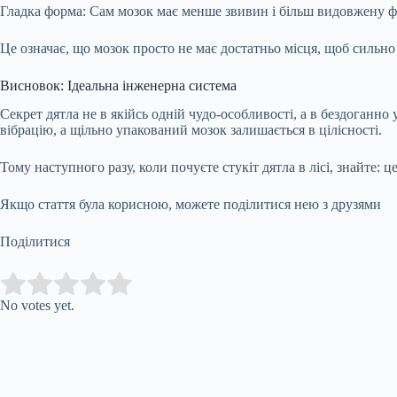
Гладка форма: Сам мозок має менше звивин і більш видовжену ф
Це означає, що мозок просто не має достатньо місця, щоб сильно 
Висновок: Ідеальна інженерна система
Секрет дятла не в якійсь одній чудо-особливості, а в бездоганно 
вібрацію, а щільно упакований мозок залишається в цілісності.
Тому наступного разу, коли почуєте стукіт дятла в лісі, знайте:
Якщо стаття була корисною, можете поділитися нею з друзями
Поділитися
Submit Rating
Rate this item:
No votes yet.