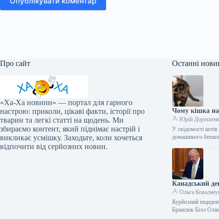
Опублікувати коментар
Про сайт
Останні нови
«Ха-Ха новини» — портал для гарного
настрою: приколи, цікаві факти, історії про
Чому кішка нап
тварин та легкі статті на щодень. Ми
Юрій Дорошен
збираємо контент, який піднімає настрій і
У свідомості коті
викликає усмішку. Заходьте, коли хочеться
домашнього бешкет
відпочити від серйозних новин.
Канадський деп
Ольга Ковальчу
Курйозний інциден
Брансвік Білл Олі