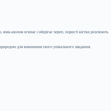
р, язик-шолом огинає і оберігає череп, пористі кістки розсіюють
а природою для виконання свого унікального завдання.