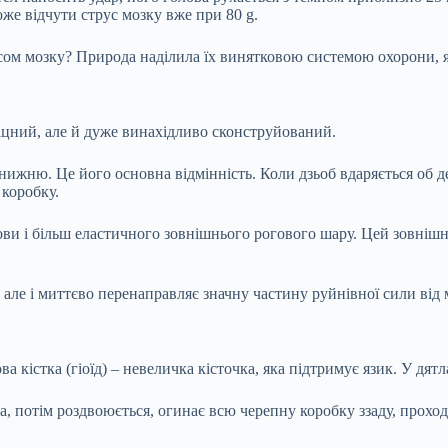
же відчути струс мозку вже при 80 g.
усом мозку? Природа наділила їх винятковою системою охорони, я
 міцний, але й дуже винахідливо сконструйований.
 нижню. Це його основна відмінність. Коли дзьоб вдаряється об 
 коробку.
нови і більш еластичного зовнішнього рогового шару. Цей зовніш
ле і миттєво перенаправляє значну частину руйнівної сили від м
а кістка (гіоїд) – невеличка кісточка, яка підтримує язик. У дят
ка, потім роздвоюється, огинає всю черепну коробку ззаду, проходи