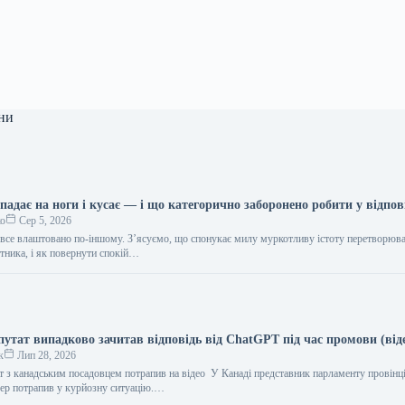
ни
адає на ноги і кусає — і що категорично заборонено робити у відпов
ко
Сер 5, 2026
в все влаштовано по-іншому. З’ясуємо, що спонукає милу муркотливу істоту перетворюва
ника, і як повернути спокій…
утат випадково зачитав відповідь від ChatGPT під час промови (від
к
Лип 28, 2026
т з канадським посадовцем потрапив на відео У Канаді представник парламенту провінц
вер потрапив у курйозну ситуацію.…