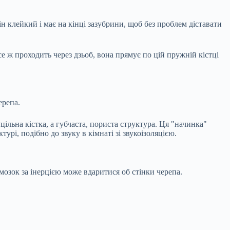
ін клейкий і має на кінці зазубрини, щоб без проблем діставати
е ж проходить через дзьоб, вона прямує по цій пружній кістці
ерепа.
льна кістка, а губчаста, пориста структура. Ця "начинка"
урі, подібно до звуку в кімнаті зі звукоізоляцією.
 мозок за інерцією може вдаритися об стінки черепа.