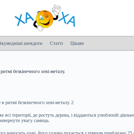
йкумедніші анекдоти
Статті
Цікаве
ритмі безкінечного хеві-металу.
е всі території, де ростуть дерева, і віддаються улюбленій діяль
привернути увагу самиць.
тел наносить удар, його голова рухається з темпом приблизно 25