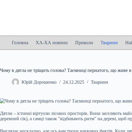
Перейти
до
вмісту
Головна
ХА-ХА новини
Приколи
Тварини
На
Чому в дятла не тріщить голова? Таємниці пернатого, що живе в 
Юрій Дорошенко
24.12.2025
Тварини
Дятли – істинні віртуози лісових просторів. Вони заселяють майж
деревний сік), а самці також "відбивають ритм" на дереві, щоб 
Виглядає нескладно, але ось вам трохи наукових фактів. Коли дя