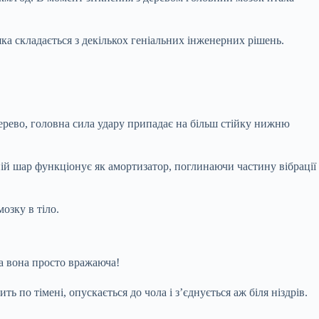
ка складається з декількох геніальних інженерних рішень.
дерево, головна сила удару припадає на більш стійку нижню
ній шар функціонує як амортизатор, поглинаючи частину вібрації
озку в тіло.
ла вона просто вражаюча!
ть по тімені, опускається до чола і з’єднується аж біля ніздрів.