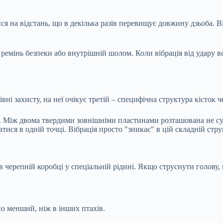
ся на відстань, що в декілька разів перевищує довжину дзьоба. В
ремінь безпеки або внутрішній шолом. Коли вібрація від удару вс
вні захисту, на неї очікує третій – специфічна структура кісток ч
. Між двома твердими зовнішніми пластинами розташована не суці
ся в одній точці. Вібрація просто "зникає" в цій складній структ
 в черепній коробці у спеціальній рідині. Якщо струснути голову,
но менший, ніж в інших птахів.