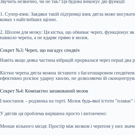
Звучить незвично, чи не так? Ця будова виконує дві функції:
1. Супер-язик: Завдяки такій підтримці язик дятла може висувати
комах з найглибших щілин.
2. Шолом для мозку: Ця кістка, що обвиває череп, функціонує як 
навколо черепа, а не вдаряє прямо в мозок.
Секрет №3: Череп, що нагадує сендвіч
Навіть якщо деяка частина вібрацій прорвалася через перші два рі
Кістки черепа дятла можна зіставити з багатошаровим сендвічем
ефективно розсіює ударну хвилю, не дозволяючи їй сконцентрувати
Секрет №4: Компактно запакований мозок
І наостанок – родзинка на торті. Мозок будь-якої істоти "плаває"
У дятлів ця проблема вирішена просто і витончено:
Менше вільного місця: Простір між мозком і черепом у них знач