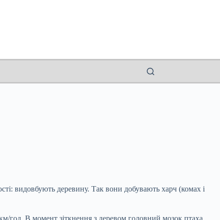
ності: видовбують деревину. Так вони добувають харч (комах і
 км/год. В момент зіткнення з деревом головний мозок птаха