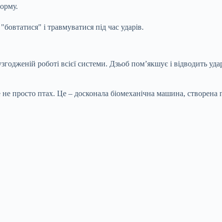
орму.
"бовтатися" і травмуватися під час ударів.
узгодженій роботі всієї системи. Дзьоб пом’якшує і відводить уда
 це не просто птах. Це – досконала біомеханічна машина, створен