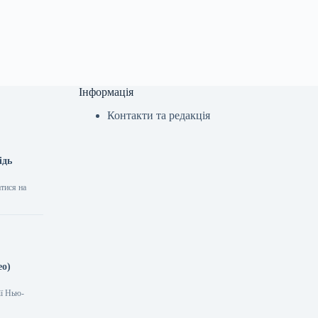
Інформація
Контакти та редакція
ідь
тися на
ео)
ії Нью-