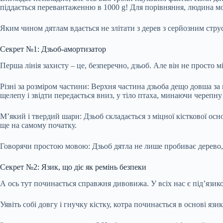
піддається перевантаженню в 1000
g! Для порівняння, людина мо
Яким чином дятлам вдається не злітати з дерев з серйозним стр
Секрет №1: Дзьоб-амортизатор
Перша лінія захисту – це, безперечно, дзьоб. Але він не просто
Різні за розміром частини: Верхня частина дзьоба дещо довша за
щелепу і звідти передається вниз, у тіло птаха, минаючи черепну
М’який і твердий шари: Дзьоб складається з міцної кісткової ос
ще на самому початку.
Говорячи простою мовою: Дзьоб дятла не лише пробиває дерево, а
Секрет №2: Язик, що діє як ремінь безпеки
А ось тут починається справжня дивовижа. У всіх нас є під’язиков
Уявіть собі довгу і гнучку кістку, котра починається в основі язи