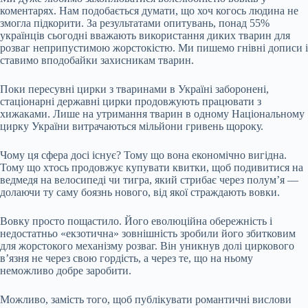
коментарях. Нам подобається думати, що хоч когось людина не
змогла підкорити. За результатами опитувань, понад 55%
українців сьогодні вважають використання диких тварин для
розваг неприпустимою жорстокістю. Ми пишемо гнівні дописи і
ставимо вподобайки захисникам тварин.
Поки пересувні цирки з тваринами в Україні заборонені,
стаціонарні державні цирки продовжують працювати з
хижаками. Лише на утримання тварин в одному Національному
цирку України витрачаються мільйони гривень щороку.
Чому ця сфера досі існує? Тому що вона економічно вигідна.
Тому що хтось продовжує купувати квитки, щоб подивитися на
ведмедя на велосипеді чи тигра, який стрибає через полум’я —
долаючи ту саму боязнь нового, від якої страждають вовки.
Вовку просто пощастило. Його еволюційна обережність і
недостатньо «екзотична» зовнішність зробили його збитковим
для жорстокого механізму розваг. Він уникнув долі циркового
в’язня не через свою гордість, а через те, що на ньому
неможливо добре заробити.
Можливо, замість того, щоб публікувати романтичні вислови