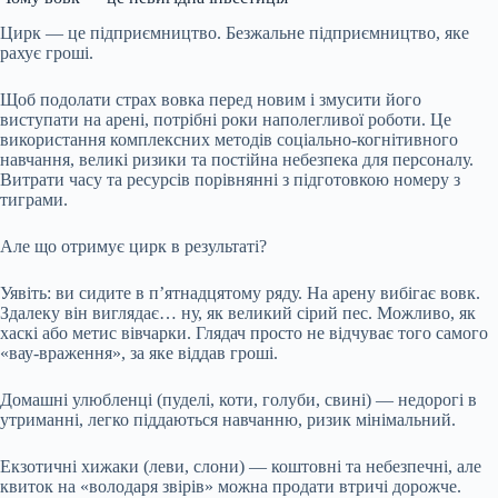
Цирк — це підприємництво. Безжальне підприємництво, яке
рахує гроші.
Щоб подолати страх вовка перед новим і змусити його
виступати на арені, потрібні роки наполегливої роботи. Це
використання комплексних методів соціально-когнітивного
навчання, великі ризики та постійна небезпека для персоналу.
Витрати часу та ресурсів порівнянні з підготовкою номеру з
тиграми.
Але що отримує цирк в результаті?
Уявіть: ви сидите в п’ятнадцятому ряду. На арену вибігає вовк.
Здалеку він виглядає… ну, як великий сірий пес. Можливо, як
хаскі або метис вівчарки. Глядач просто не відчуває того самого
«вау-враження», за яке віддав гроші.
Домашні улюбленці (пуделі, коти, голуби, свині) — недорогі в
утриманні, легко піддаються навчанню, ризик мінімальний.
Екзотичні хижаки (леви, слони) — коштовні та небезпечні, але
квиток на «володаря звірів» можна продати втричі дорожче.