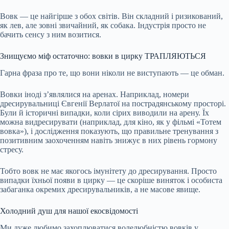
Вовк — це найгірше з обох світів. Він складний і ризикований,
як лев, але зовні звичайний, як собака. Індустрія просто не
бачить сенсу з ним возитися.
Знищуємо міф остаточно: вовки в цирку ТРАПЛЯЮТЬСЯ
Гарна фраза про те, що вони ніколи не виступають — це обман.
Вовки іноді з’являлися на аренах. Наприклад, номери
дресирувальниці Євгенії Верлатої на пострадянському просторі.
Були й історичні випадки, коли сірих виводили на арену. Їх
можна видресирувати (наприклад, для кіно, як у фільмі «Тотем
вовка»), і дослідження показують, що правильне тренування з
позитивним заохоченням навіть знижує в них рівень гормону
стресу.
Тобто вовк не має якогось імунітету до дресирування. Просто
випадки їхньої появи в цирку — це скоріше виняток і особиста
забаганка окремих дресирувальників, а не масове явище.
Холодний душ для нашої екосвідомості
Ми дуже любимо захоплюватися волелюбністю вовків у