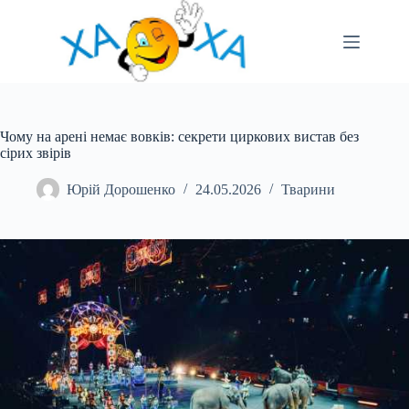
Перейти
до
вмісту
Чому на арені немає вовків: секрети циркових вистав без
сірих звірів
Юрій Дорошенко
24.05.2026
Тварини