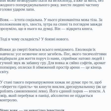
Він може незворушно їхати на велосипеді, а вже за мить, без
жодного попереджувального рику, знести людині частину
голови ударом лапи.
Вовк — істота соціальна. У нього різноманітна мова тіла. За
положенням вух, хвоста, хутра на спині та поглядом завжди
зрозуміло, що в нього на думці. Він — відкрита книга.
Тоді в чому складність? У боязні нового.
Вовки до смерті бояться всього невідомого. Еволюція їх
навчила: усе незвичне несе загибель. Пес, якого тисячоліттями
відбирали для життя поруч із нами, сприймає натовп людей і
гучний звук як забавну гру. Для вовка ж сяйво софітів, аромат
попкорну, оплески й обмежений простір арени — це кінець
світу.
У стані такого перенапруження хижак не думає про те, щоб
«зберегти гідність» чи кинути виклик дресирувальнику (як це
роблять самовпевнені леви). Його єдиний порив — втекти. А
звір, який перебуває в паніці, абсолютно не піддається
контролю.
Чому вовк — це невигідна інвестиція