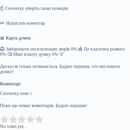
☝️ Спочатку оберіть свою позицію
✏️ Написати коментар
📊 Карта думок
🦁 Заборонити експлуатацію звірів 0% 🎪 Це класична розвага
0% 🧐 Маю власну думку 0% 💡
Дискусія тільки починається. Будьте першим, хто висловить
думку!
Коментарі
Спочатку нові ↕
Поки що немає коментарів. Будьте першим!
Submit Rating
Rate this item:
No votes yet.