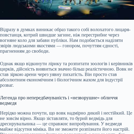
Відразу в думках виникає образ такого собі волохатого лицаря-
повстанця, котрий швидше загине, ніж перестрибне через
вогняне коло для забави публіки. Нам подобається наділяти
звірів людськими якостями — гонором, почуттям єдності,
прагненням до свободи.
Однак якщо відкинути лірику та розпитати зоологів і керівників
цирків, дійсність виявиться значно більш реалістичною. Вовк не
став зіркою арени через уявну пихатість. Він просто став
абсолютним економічним і біологічним жахом для індустрії
розваг.
Легенда про непередбачуваність і «незворушне» обличчя
ведмедя
Нерідко можна почути, що вовк надмірно дикий і нестійкий. Це
не зовсім вірно. Якщо зіставляти, то бурий ведмідь для
дресирувальника — це справжнє випробування. У ведмедя
майже відсутня міміка. Ви не зможете розпізнати його настрій.