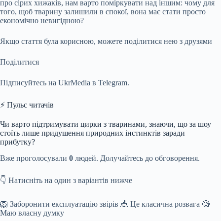
про сірих хижаків, нам варто поміркувати над іншим: чому для
того, щоб тварину залишили в спокої, вона має стати просто
економічно невигідною?
Якщо стаття була корисною, можете поділитися нею з друзями
Поділитися
Підписуйтесь на UkrMedia в Telegram.
⚡ Пульс читачів
Чи варто підтримувати цирки з тваринами, знаючи, що за шоу
стоїть лише придушення природних інстинктів заради
прибутку?
Вже проголосували
0
людей. Долучайтесь до обговорення.
👇 Натисніть на один з варіантів нижче
🦁 Заборонити експлуатацію звірів 🎪 Це класична розвага 🧐
Маю власну думку