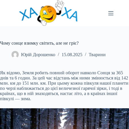
Перейти
до
вмісту
Чому сонце взимку світить, але не гріє?
Юрій Дорошенко
15.08.2025
Тварини
Як відомо, Земля робить повний оборот навколо Сонця за 365
днів та 6 годин. За цей час відстань між ними змінюється від 142
млн. км до 151 млн. км. При цьому кожна півкуля нашої планети
по черзі наближається до цієї величезної гарячої зірки, і тоді в
країнах, що в ній знаходяться, настає літо, а в країнах іншої
півкулі — зима.