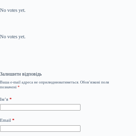
Submit Rating
Rate this item:
No votes yet.
Submit Rating
Rate this item:
No votes yet.
Залишити відповідь
Ваша e-mail адреса не оприлюднюватиметься.
Обов’язкові поля
позначені
*
Ім’я
*
Email
*