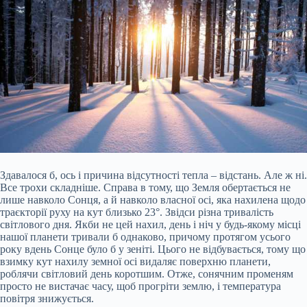
Здавалося б, ось і причина відсутності тепла – відстань. Але ж ні.
Все трохи складніше. Справа в тому, що Земля обертається не
лише навколо Сонця, а й навколо власної
осі, яка нахилена щодо
траєкторії руху на кут близько 23°. Звідси різна тривалість
світлового дня. Якби не цей нахил, день і ніч у будь-якому місці
нашої планети тривали б однаково, причому протягом усього
року вдень Сонце було б у зеніті. Цього не відбувається, тому що
взимку кут нахилу земної осі видаляє поверхню планети,
роблячи світловий день коротшим. Отже, сонячним променям
просто не вистачає часу, щоб прогріти землю, і температура
повітря знижується.