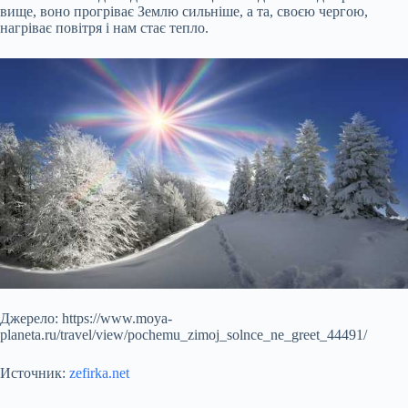
вище, воно прогріває Землю сильніше, а та, своєю чергою,
нагріває повітря і нам стає тепло.
Джерело: https://www.moya-
planeta.ru/travel/view/pochemu_zimoj_solnce_ne_greet_44491/
Источник:
zefirka.net