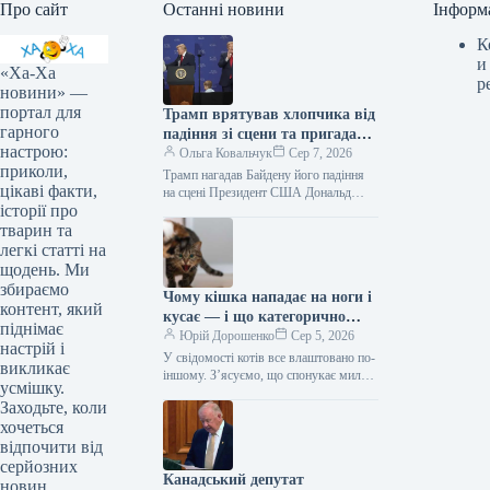
Про сайт
Останні новини
Інформ
К
и
«Ха-Ха
р
новини» —
портал для
Трамп врятував хлопчика від
гарного
падіння зі сцени та пригадав
настрою:
Байдена (відео)
Ольга Ковальчук
Сер 7, 2026
приколи,
Трамп нагадав Байдену його падіння
цікаві факти,
на сцені Президент США Дональд
історії про
Трамп врятував дитину від падіння зі
сцени та обмовився про…
тварин та
легкі статті на
щодень. Ми
збираємо
Чому кішка нападає на ноги і
контент, який
кусає — і що категорично
піднімає
заборонено робити у відповідь
Юрій Дорошенко
Сер 5, 2026
настрій і
У свідомості котів все влаштовано по-
викликає
іншому. З’ясуємо, що спонукає милу
усмішку.
муркотливу істоту перетворюватися на
Заходьте, коли
домашнього бешкетника, і як
хочеться
повернути спокій…
відпочити від
серйозних
Канадський депутат
новин.