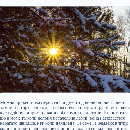
Можна провести експеримент: піднести долоню до настільної
лампи, не торкаючись її, а потім почати обертати руку, змінюючи
кут падіння випромінювання від лампи на долоню. Ви помітите,
що в момент, коли долоня паралельна лампі, вона нагрівається
набагато швидше, ніж коли нахилена. Те саме і з Землею: влітку,
коли світловий день довше і Сонце знаходиться над горизонтом