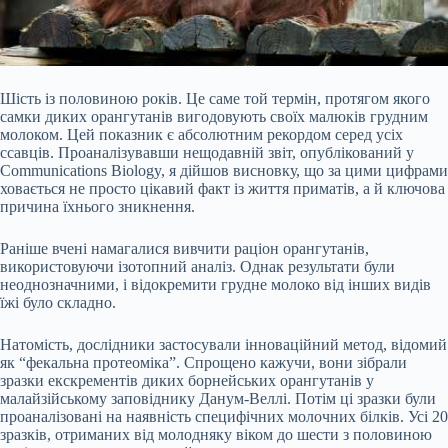
Шість із половиною років. Це саме той термін, протягом якого
самки диких орангутанів вигодовують своїх малюків грудним
молоком. Цей показник є абсолютним рекордом серед усіх
ссавців. Проаналізувавши нещодавній звіт, опублікований у
Communications Biology, я дійшов висновку, що за цими цифрами
ховається не просто цікавий факт із життя приматів, а й ключова
причина їхнього зникнення.
Раніше вчені намагалися вивчити раціон орангутанів,
використовуючи ізотопний аналіз. Однак результати були
неоднозначними, і відокремити грудне молоко від інших видів
їжі було складно.
Натомість, дослідники застосували інноваційний метод, відомий
як “фекальна протеоміка”. Спрощено кажучи, вони зібрали
зразки екскрементів диких борнейських орангутанів у
малайзійському заповіднику Данум-Веллі. Потім ці зразки були
проаналізовані на наявність специфічних молочних білків. Усі 20
зразків, отриманих від молодняку віком до шести з половиною