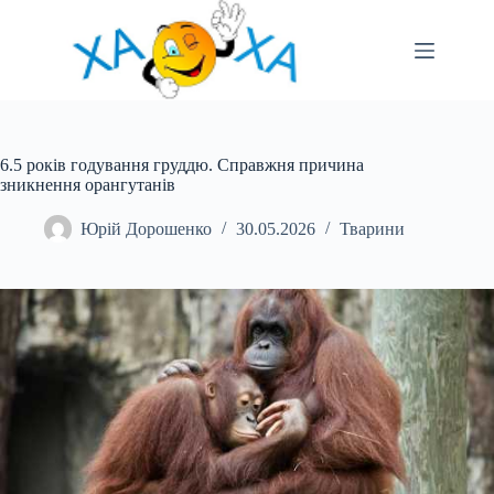
Перейти
до
вмісту
6.5 років годування груддю. Справжня причина
зникнення орангутанів
Юрій Дорошенко
30.05.2026
Тварини