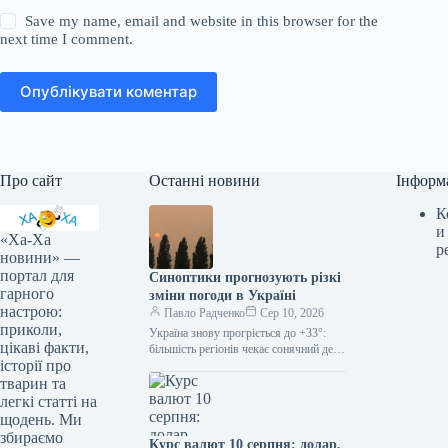
Save my name, email and website in this browser for the
next time I comment.
Опублікувати коментар
Про сайт
Останні новини
Інформ
К
и
«Ха-Ха
р
новини» —
портал для
Синоптики прогнозують різкі
гарного
зміни погоди в Україні
настрою:
Павло Радченко
Сер 10, 2026
приколи,
Україна знову прогріється до +33°:
цікаві факти,
більшість регіонів чекає сонячний день
історії про
без опадів. Україна знову прогріється
до +33° Сьогодні, 10 серпня,…
тварин та
легкі статті на
щодень. Ми
збираємо
Курс валют 10 серпня: долар,