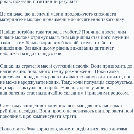
років, показали позитивний результат.
Це означає, що ці значні мавпи продовжують споживати
материнське молоко щонайменше до досягнення такого віку.
Навіщо потрібна така тривала турбота? Причина проста: чим
більше молока отримує маля, тим міцнішим стає його імунний
захист і тим більше корисних бактерій заселяють його
кишківник. Завдяки цьому рівень виживання дитинчат
наближається до ста відсотків.
Однак, ця стратегія має й суттєвий недолік. Вона призводить до
надзвичайно повільного темпу розмноження. Поки самка
присвячує понад шість років вихованню одного дитинчати, вона
не може народжувати нових. Тому, коли популяція скорочується,
що зараз є актуальною проблемою для орангутанів, її
відновлення стає надзвичайно складним і тривалим процесом.
Саме тому знищення тропічних лісів має для них настільки
руйнівні наслідки. Вони просто не встигають відтворювати нові
покоління, щоб компенсувати втрати.
Якщо стаття була корисною, можете поділитися нею з друзями