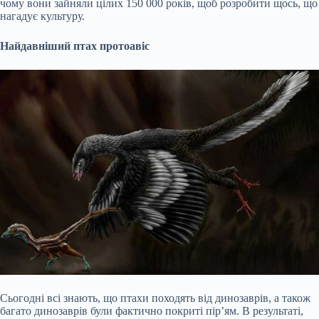
чому вони зайняли цілих 150 000 років, щоб розробити щось, що
нагадує культуру.
Найдавніший птах протоавіс
Сьогодні всі знають, що птахи походять від динозаврів, а також
багато динозаврів були фактично покриті пір’ям. В результаті,