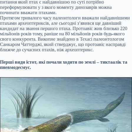
питання який птах є найдавнішою по суті потрібно
переформулювати у з якого моменту динозаврів можна
починати вважати птахами.
Протягом тривалого часу палеонтологи вважали найдавнішими
птахами археоптериксів, але сьогодні з’явився ще давніший
кандидат на звання першого птаха. Протоавіс жив близько 220
мільйонів років тому, раніше на 80 мільйонів років будь-якого
свого конкурента. Викопне знайдено в Техасі палеонтологом
Санкаром Чаттерджі, який стверджує, що протоавіс насправді
ближче до сучасних птахів, ніж археоптерикс.
Перші види істот, які почали ходити по землі – тиктаалік та
пневмодесмус.