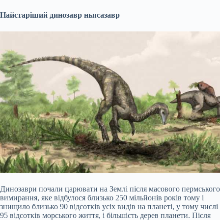
Найстаріший динозавр ньясазавр
Динозаври почали царювати на Землі після масового пермського
вимирання, яке відбулося близько 250 мільйонів років тому і
знищило близько 90 відсотків усіх видів на планеті, у тому числі
95 відсотків морського життя, і більшість дерев планети. Після