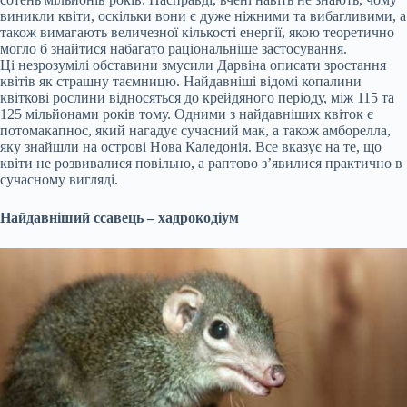
виникли квіти, оскільки вони є дуже ніжними та вибагливими, а
також вимагають величезної кількості енергії, якою теоретично
могло б знайтися набагато раціональніше застосування.
Ці незрозумілі обставини змусили Дарвіна описати зростання
квітів як страшну таємницю. Найдавніші відомі копалини
квіткові рослини відносяться до крейдяного періоду, між 115 та
125 мільйонами років тому. Одними з найдавніших квіток є
потомакапнос, який нагадує сучасний мак, а також амборелла,
яку знайшли на острові Нова Каледонія. Все вказує на те, що
квіти не розвивалися повільно, а раптово з’явилися практично в
сучасному вигляді.
Найдавніший ссавець – хадрокодіум