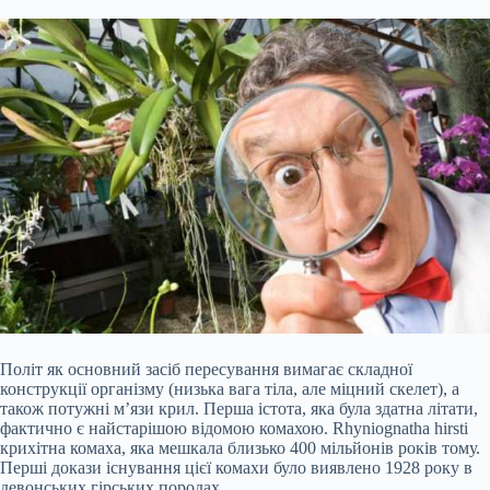
Політ як основний засіб пересування вимагає складної
конструкції організму (низька вага тіла, але міцний скелет), а
також потужні м’язи крил. Перша істота, яка була здатна літати,
фактично є найстарішою відомою комахою. Rhyniognatha hirsti
крихітна комаха, яка мешкала близько 400 мільйонів років тому.
Перші докази існування цієї комахи було виявлено 1928 року в
девонських гірських породах.