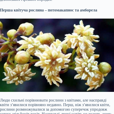
Перша квітуча рослина – потомакапнос та амборела
Люди схильні порівнювати рослини з квітами, але насправді
квіти з’явилися порівняно недавно. Перш, ніж з’явилися квіти,
рослини розмножувалися за допомогою суперечок упродовж
сотень мільйонів років. Насправді, вчені навіть не знають, чому