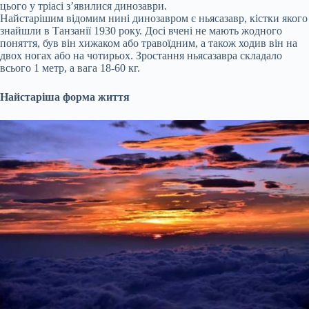
цього у тріасі з’явилися динозаври.
Найстарішим відомим нині динозавром є ньясазавр, кістки якого
знайшли в Танзанії 1930 року. Досі вчені не мають жодного
поняття, був він хижаком або травоїдним, а також ходив він на
двох ногах або на чотирьох. Зростання ньясазавра складало
всього 1 метр, а вага 18-60 кг.
Найстаріша форма життя