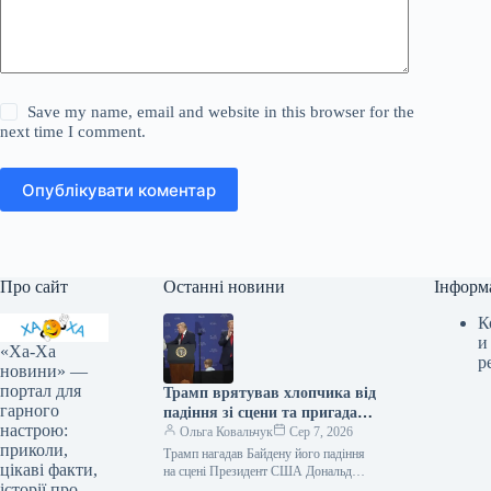
Save my name, email and website in this browser for the
next time I comment.
Опублікувати коментар
Про сайт
Останні новини
Інформ
К
и
«Ха-Ха
р
новини» —
портал для
Трамп врятував хлопчика від
гарного
падіння зі сцени та пригадав
настрою:
Байдена (відео)
Ольга Ковальчук
Сер 7, 2026
приколи,
Трамп нагадав Байдену його падіння
цікаві факти,
на сцені Президент США Дональд
історії про
Трамп врятував дитину від падіння зі