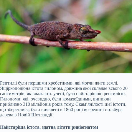
Рептилії були першими хребетними, які могли жити землі.
Ящіркоподібна істота гилоном, довжина якої складає всього 20
сантиметрів, як вважають учені, була найстарішою рептилією.
Гилономи, які, очевидно, були комахоїдними, виникли
приблизно 310 мільйонів років тому. Скам’янілості цієї істоти,
що збереглися, були виявлені в 1860 році всередині стовбура
дерева в Новій Шотландії.
Найстаріша істота, здатна літати риніогнатом