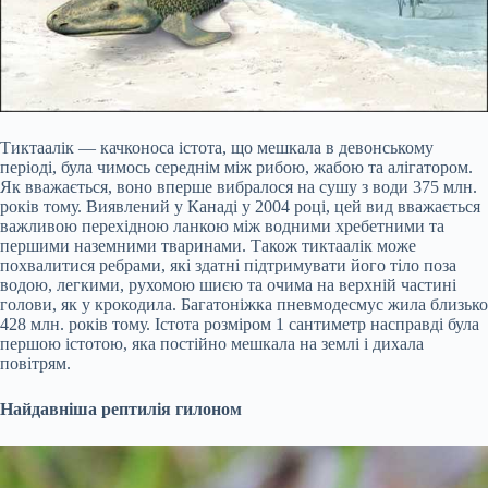
Тиктаалік — качконоса істота, що мешкала в девонському
періоді, була чимось середнім між рибою, жабою та алігатором.
Як вважається, воно вперше вибралося на сушу з води 375 млн.
років тому. Виявлений у Канаді у 2004 році, цей вид вважається
важливою перехідною ланкою між водними хребетними та
першими наземними тваринами. Також тиктаалік може
похвалитися ребрами, які здатні підтримувати його тіло поза
водою, легкими, рухомою шиєю та очима на верхній частині
голови, як у крокодила. Багатоніжка пневмодесмус жила близько
428 млн. років тому. Істота розміром 1 сантиметр насправді була
першою істотою, яка постійно мешкала на землі і дихала
повітрям.
Найдавніша рептилія гилоном