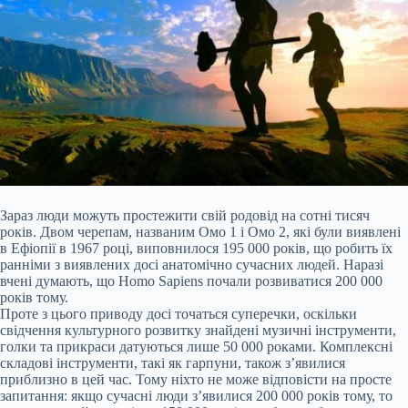
Зараз люди можуть простежити свій родовід на сотні тисяч
років. Двом черепам, названим Омо 1 і Омо 2, які були виявлені
в Ефіопії в 1967 році, виповнилося 195 000 років, що робить їх
ранніми з виявлених досі анатомічно сучасних людей. Наразі
вчені думають, що Homo Sapiens почали розвиватися 200
000
років тому.
Проте з цього приводу досі точаться суперечки, оскільки
свідчення культурного розвитку знайдені музичні інструменти,
голки та прикраси датуються лише 50 000 роками. Комплексні
складові інструменти, такі як гарпуни, також з’явилися
приблизно в цей час. Тому ніхто не може відповісти на просте
запитання: якщо сучасні люди з’явилися 200 000 років тому, то