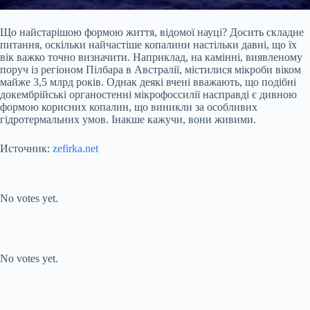
Що найстарішою формою життя, відомої науці? Досить складне
питання, оскільки найчастіше копалини настільки давні, що їх
вік важко точно визначити. Наприклад, на камінні, виявленому
поруч із регіоном Пілбара в Австралії, містилися мікроби віком
майже 3,5 млрд років. Однак деякі вчені вважають, що подібні
докембрійські органостенні мікрофоссилії насправді є дивною
формою корисних копалин, що виникли за особливих
гідротермальних умов. Інакше кажучи, вони живими.
Источник:
zefirka.net
Submit Rating
Rate this item:
No votes yet.
Submit Rating
Rate this item:
No votes yet.