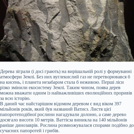
Дерева зіграли (і досі грають) на вирішальній ролі у формуванні
атмосфери Землі. Без них вуглекислий газ не перетворювався б
на кисень, і планета незабаром стала б неживою. Перші ліси
різко змінили екосистему Землі. Таким чином, поява дерев
можна вважати одним із найважливіших еволюційних проривів
за всю історію.
В даний час найстарішим відомим деревом є вид віком 397
мільйонів років, який був названий Ватиєз. Листя цієї
папоротеподібної рослини нагадували долоню, а саме дерево
досягало висоти 10 метрів. Ваттієза виникла на 140 мільйонів
раніше динозаврів. Рослина розмножувалася спорами подібно до
сучасних папоротей і грибів.