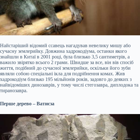
Найстаріший відомий ссавець нагадував невелику мишу або
сучасну землерийку. Довжина хадрокодіума, останки якого
знайшли в Китаї в 2001 році, була близько 3,5 сантиметрів, а
важило звірятко всього 2 грами. Швидше за все, він вів спосіб
життя, подібний до сучасної землерийки, оскільки його зуби
являли собою спеціальні ікла для подрібнення комах. Жив
хадрокодіум близько 195 мільйонів років, задовго до деяких з
найвідоміших динозаврів, у тому числі стегозавра, диплодока та
тиранозавра.
Перше дерево – Ватиєза