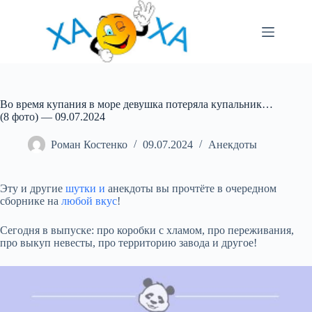
Перейти
до
вмісту
Во время купания в море девушка потеряла купальник…
(8 фото) — 09.07.2024
Роман Костенко
09.07.2024
Анекдоты
Эту и другие
шутки и
анекдоты вы прочтёте в очередном
сборнике на
любой вкус
!
Сегодня в выпуске: про коробки с хламом, про переживания,
про выкуп невесты, про территорию завода и
другое!