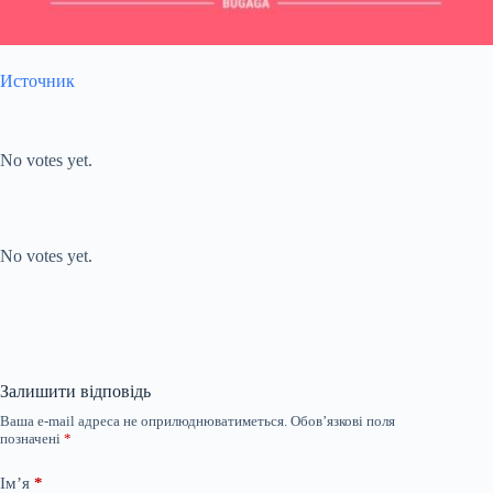
Источник
Submit Rating
Rate this item:
No votes yet.
Submit Rating
Rate this item:
No votes yet.
Залишити відповідь
Ваша e-mail адреса не оприлюднюватиметься.
Обов’язкові поля
позначені
*
Ім’я
*