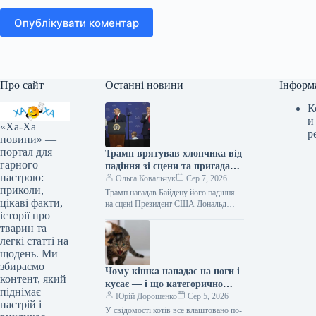
Опублікувати коментар
Про сайт
Останні новини
Інформ
К
и
«Ха-Ха
р
новини» —
портал для
Трамп врятував хлопчика від
гарного
падіння зі сцени та пригадав
настрою:
Байдена (відео)
Ольга Ковальчук
Сер 7, 2026
приколи,
Трамп нагадав Байдену його падіння
цікаві факти,
на сцені Президент США Дональд
історії про
Трамп врятував дитину від падіння зі
сцени та обмовився про…
тварин та
легкі статті на
щодень. Ми
збираємо
Чому кішка нападає на ноги і
контент, який
кусає — і що категорично
піднімає
заборонено робити у відповідь
Юрій Дорошенко
Сер 5, 2026
настрій і
У свідомості котів все влаштовано по-