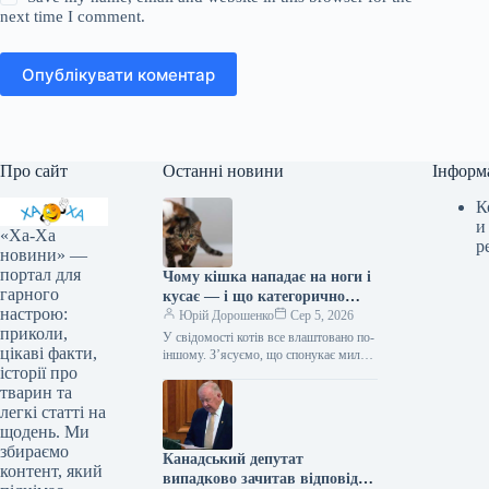
next time I comment.
Опублікувати коментар
Про сайт
Останні новини
Інформ
К
и
«Ха-Ха
р
новини» —
портал для
Чому кішка нападає на ноги і
гарного
кусає — і що категорично
настрою:
заборонено робити у відповідь
Юрій Дорошенко
Сер 5, 2026
приколи,
У свідомості котів все влаштовано по-
цікаві факти,
іншому. З’ясуємо, що спонукає милу
історії про
муркотливу істоту перетворюватися на
домашнього бешкетника, і як
тварин та
повернути спокій…
легкі статті на
щодень. Ми
збираємо
Канадський депутат
контент, який
випадково зачитав відповідь