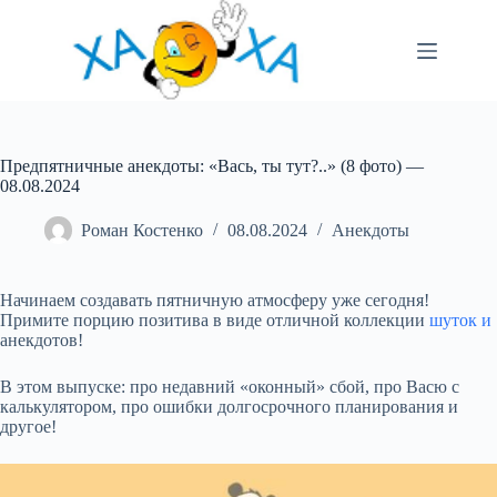
Перейти
до
вмісту
Предпятничные анекдоты: «Вась, ты тут?..» (8 фото) —
08.08.2024
Роман Костенко
08.08.2024
Анекдоты
Начинаем создавать пятничную атмосферу уже сегодня!
Примите порцию позитива в виде отличной коллекции
шуток и
анекдотов!
В этом выпуске: про недавний «оконный» сбой, про Васю с
калькулятором, про ошибки долгосрочного планирования и
другое!