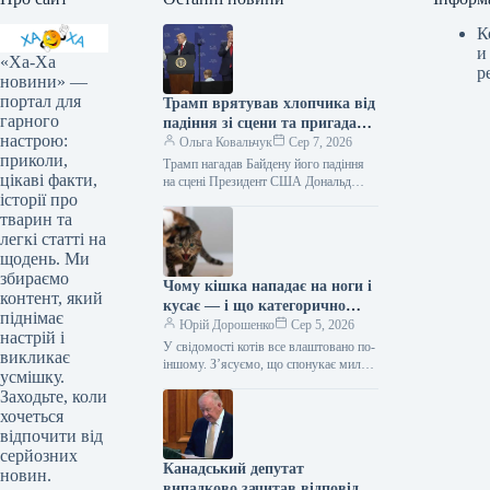
К
и
«Ха-Ха
р
новини» —
портал для
Трамп врятував хлопчика від
гарного
падіння зі сцени та пригадав
настрою:
Байдена (відео)
Ольга Ковальчук
Сер 7, 2026
приколи,
Трамп нагадав Байдену його падіння
цікаві факти,
на сцені Президент США Дональд
історії про
Трамп врятував дитину від падіння зі
сцени та обмовився про…
тварин та
легкі статті на
щодень. Ми
збираємо
Чому кішка нападає на ноги і
контент, який
кусає — і що категорично
піднімає
заборонено робити у відповідь
Юрій Дорошенко
Сер 5, 2026
настрій і
У свідомості котів все влаштовано по-
викликає
іншому. З’ясуємо, що спонукає милу
усмішку.
муркотливу істоту перетворюватися на
Заходьте, коли
домашнього бешкетника, і як
хочеться
повернути спокій…
відпочити від
серйозних
Канадський депутат
новин.
випадково зачитав відповідь