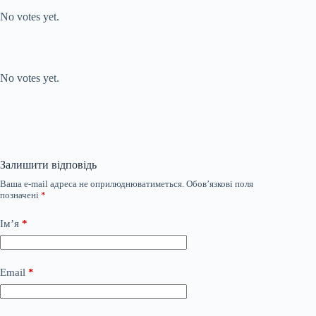
No votes yet.
Submit Rating
Rate this item:
No votes yet.
Залишити відповідь
Ваша e-mail адреса не оприлюднюватиметься.
Обов’язкові поля
позначені
*
Ім’я
*
Email
*