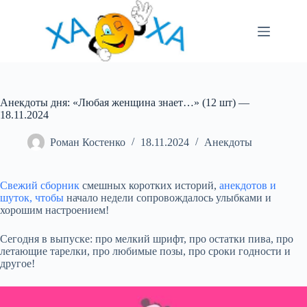
Перейти
до
вмісту
Анекдоты дня: «Любая женщина знает…» (12 шт) —
18.11.2024
Роман Костенко
18.11.2024
Анекдоты
Свежий сборник
смешных коротких историй,
анекдотов и
шуток, чтобы
начало недели сопровождалось улыбками и
хорошим настроением!
Сегодня в выпуске: про мелкий шрифт, про остатки пива, про
летающие тарелки, про любимые позы, про сроки годности и
другое!