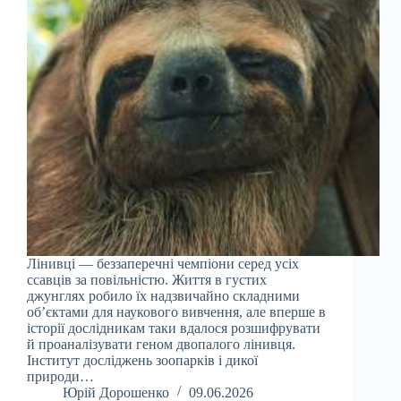
Лінивці — беззаперечні чемпіони серед усіх
ссавців за повільністю. Життя в густих
джунглях робило їх надзвичайно складними
об’єктами для наукового вивчення, але вперше в
історії дослідникам таки вдалося розшифрувати
й проаналізувати геном двопалого лінивця.
Інститут досліджень зоопарків і дикої
природи…
Юрій Дорошенко
09.06.2026