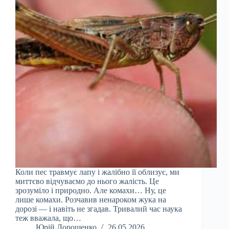
Коли пес травмує лапу і жалібно її облизує, ми
миттєво відчуваємо до нього жалість. Це
зрозуміло і природно. Але комахи… Ну, це
лише комахи. Розчавив ненароком жука на
дорозі — і навіть не згадав. Тривалий час наука
теж вважала, що…
Юрій Дорошенко
26.05.2026