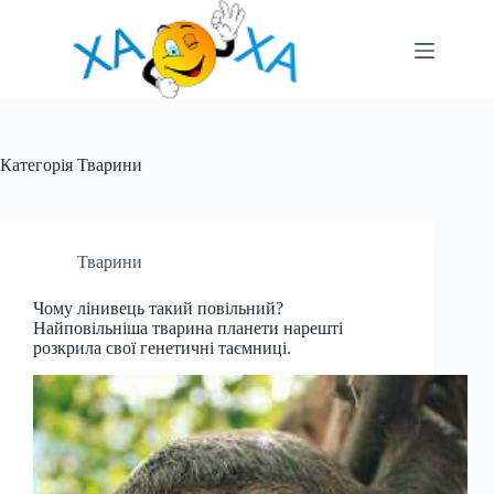
Перейти
до
вмісту
Категорія
Тварини
Тварини
Чому лінивець такий повільний?
Найповільніша тварина планети нарешті
розкрила свої генетичні таємниці.