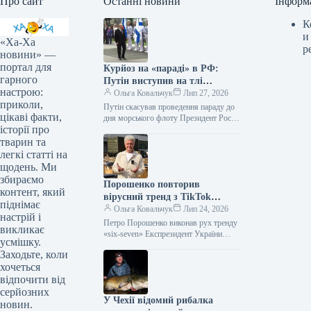
Про сайт
Останні новини
Інформ
К
и
«Ха-Ха
р
новини» —
портал для
Курйоз на «параді» в РФ:
гарного
Путін виступив на тлі
настрою:
намальованого флоту (фото)
Ольга Ковальчук
Лип 27, 2026
приколи,
Путін скасував проведення параду до
цікаві факти,
дня морського флоту Президент Росії
історії про
Володимир Путін втрапив у черговий
курйоз. Диктатор не зміг
тварин та
організувати…
легкі статті на
щодень. Ми
збираємо
Порошенко повторив
контент, який
вірусний тренд з TikTok
піднімає
(відео)
Ольга Ковальчук
Лип 24, 2026
настрій і
Петро Порошенко виконав рух тренду
викликає
«six-seven» Експрезидент України
усмішку.
Петро Порошенко повторив
Заходьте, коли
молодіжний тренд із TikTok. Народний
хочеться
депутат вирішив використати його,…
відпочити від
серйозних
У Чехії відомий рибалка
новин.