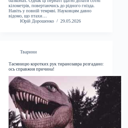
балконах. Однак ці пернаті здатні долати сотні
кілометрів, повертаючись до рідного гнізда.
Навіть у повній темряві. Науковцям давно
відомо, що птахи…
Юрій Дорошенко
29.05.2026
Тварини
Таємницю коротких рук тиранозавра розгадано:
ось справжня причина!