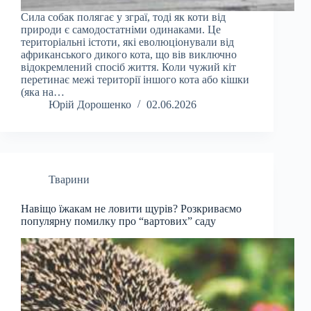
Сила собак полягає у зграї, тоді як коти від
природи є самодостатніми одинаками. Це
територіальні істоти, які еволюціонували від
африканського дикого кота, що вів виключно
відокремлений спосіб життя. Коли чужий кіт
перетинає межі території іншого кота або кішки
(яка на…
Юрій Дорошенко
02.06.2026
Тварини
Навіщо їжакам не ловити щурів? Розкриваємо
популярну помилку про “вартових” саду