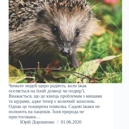
Чимало людей щиро радіють, коли їжак
оселяється на їхній ділянці чи подвір’ї.
Вважається, що це кінець проблемам з мишами
та щурами, адже тепер є колючий захисник.
Однак це поширена помилка. Садові їжаки не
полюють на пацюків. Їхня природа не
пристосована…
Юрій Дорошенко
01.06.2026